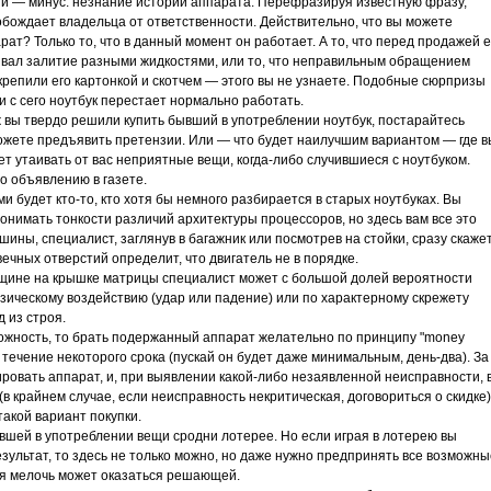
й — минус: незнание истории аппарата. Перефразируя известную фразу,
бождает владельца от ответственности. Действительно, что вы можете
ат? Только то, что в данный момент он работает. А то, что перед продажей е
ывал залитие разными жидкостями, или то, что неправильным обращением
репили его картонкой и скотчем — этого вы не узнаете. Подобные сюрпризы
ни с сего ноутбук перестает нормально работать.
уж вы твердо решили купить бывший в употреблении ноутбук, постарайтесь
сможете предъявить претензии. Или — что будет наилучшим вариантом — где в
ет утаивать от вас неприятные вещи, когда-либо случившиеся с ноутбуком.
о объявлению в газете.
ми будет кто-то, кто хотя бы немного разбирается в старых ноутбуках. Вы
онимать тонкости различий архитектуры процессоров, но здесь вам все это
шины, специалист, заглянув в багажник или посмотрев на стойки, сразу скаже
ечных отверстий определит, что двигатель не в порядке.
рещине на крышке матрицы специалист может с большой долей вероятности
зическому воздействию (удар или падение) или по характерному скрежету
 из строя.
можность, то брать подержанный аппарат желательно по принципу "money
в течение некоторого срока (пускай он будет даже минимальным, день-два). За
ровать аппарат, и, при выявлении какой-либо незаявленной неисправности, 
в крайнем случае, если неисправность некритическая, договориться о скидке)
такой вариант покупки.
вшей в употреблении вещи сродни лотерее. Но если играя в лотерею вы
ультат, то здесь не только можно, но даже нужно предпринять все возможны
ая мелочь может оказаться решающей.