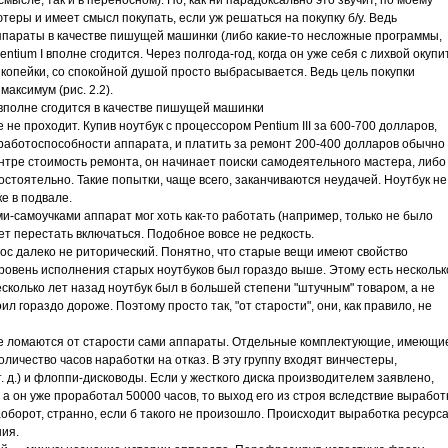
мысле, так и в переносном). Но, как ни парадоксально это звучит, по моему
еры и имеет смысл покупать, если уж решаться на покупку б/у. Ведь
параты в качестве пишущей машинки (либо какие-то несложные программы,
ntium I вполне сгодится. Через полгода-год, когда он уже себя с лихвой окупит
 копейки, со спокойной душой просто выбрасывается. Ведь цель покупки
аксимум (рис. 2.2).
 вполне сгодится в качестве пишущей машинки
е проходит. Купив ноутбук с процессором Pentium III за 600-700 долларов,
работоспособности аппарата, и платить за ремонт 200-400 долларов обычно
ентре стоимость ремонта, он начинает поиски самодеятельного мастера, либо
тоятельно. Такие попытки, чаще всего, заканчиваются неудачей. Ноутбук не
е в подвале.
-самоучками аппарат мог хоть как-то работать (например, только не было
ет перестать включаться. Подобное вовсе не редкость.
ос далеко не риторический. Понятно, что старые вещи имеют свойство
 уровень исполнения старых ноутбуков был гораздо выше. Этому есть нескольк
есколько лет назад ноутбук был в большей степени "штучным" товаром, а не
оил гораздо дороже. Поэтому просто так, "от старости", они, как правило, не
. Не ломаются от старости сами аппараты. Отдельные комплектующие, имеющи
личество часов наработки на отказ. В эту группу входят винчестеры,
 д.) и флоппи-дисководы. Если у жесткого диска производителем заявлено,
 а он уже проработал 50000 часов, то выход его из строя вследствие выработ
оборот, странно, если б такого не произошло. Происходит выработка ресурса
ния.