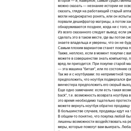
Второй — и, наверное, самый существенны
можно сказать — незнание истории не осво
сказать, глядя на работающий старый аппар
могли неоднократно ронять, или он испыт
порвали дешифратор матрицы, а потом зак
обнаруживаются позднее, когда ни с того, 
Из всего сказанного следует вывод: если 
сделать это в таком месте, где вы потом 
знаете владельца и уверены, что он не буд
Самым плохим вариантом станет покупка п
Также, неплохо, если в момент покупки с ва
можете в совершенстве знать компьютер, п
вряд ли пригодится. При покупке старой ма
— эта машина "битая", или по состоянию св
Так же и с ноутбуками: по неприметной т
предположить, что ноутбук подвергался фи
винчестера предположить его скорый выход
Еще одно замечание: если есть такая воз
back", т.е. возможность возврата ноутбука 
это время необходимо тщательно протести
можете вернуть ноутбук обратно продавцу (
В большинстве случаев, продавцы идут на 
В общем-то понятно, что покупка любой бы
лишены возможности воздействовать на рез
меры, которые помогут вам выиграть. Люб