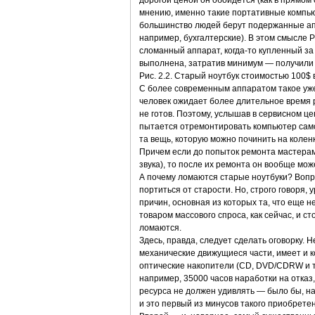
дорогой ценой он обойдется (как в прямом с
мнению, именно такие портативные компьют
большинство людей берут подержанные ап
например, бухгалтерские). В этом смысле Pe
сломанный аппарат, когда-то купленный за
выполнена, затратив минимум — получили м
Рис. 2.2. Старый ноутбук стоимостью 100$
С более современным аппаратом такое уже н
человек ожидает более длительное время 
не готов. Поэтому, услышав в сервисном ц
пытается отремонтировать компьютер самос
та вещь, которую можно починить на коленк
Причем если до попыток ремонта мастерами
звука), то после их ремонта он вообще мож
А почему ломаются старые ноутбуки? Вопр
портиться от старости. Но, строго говоря,
причин, основная из которых та, что еще н
товаром массового спроса, как сейчас, и ст
ломаются.
Здесь, правда, следует сделать оговорку
механические движущиеся части, имеет и ко
оптические накопители (CD, DVD/CDRW и т.
например, 35000 часов наработки на отказ,
ресурса не должен удивлять — было бы, на
и это первый из минусов такого приобрете