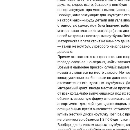
двух, то, скорее всего, батареи в нем буд
нового аккумулятора может вызвать шок, н
Вообще, комплектующие для ноутбуков сто
из строя какой-нибудь детали или узла впо
стоимостью самого ноутбука (причем, работ
материнская плата или матрица (а это две
новой матрицы к некоторым ноутбукам Toshi
Материнская плата стоит не намного дешев
— такой же ноутбук, у которого неисправно
дешевле.
Причем это касается как сравнительно совр
гораздо сложнее. Во-первых, найти запчас
Возьмем наиболее простой случай: вышел и
новый и ставиться на место старого. Но п
конструктивные особенности не дают поста
отличается от стандартных ноутбучных. Да
Интересный факт: иногда маститые произв
от всех когда-либо выпускавшихся под их т
обвинить известную фирму в невнимательно
ассортимент деталей, пусть даже модель сн
официальным путем выясняется: стоимость
купить жесткий диск к ноутбуку Toshiba с 
него винчестер объемом 1,3 Гб будет стоит
Вообще, для слишком старых ноутбуков, ск