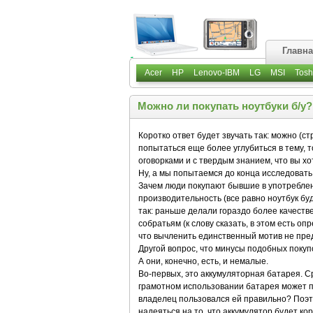
Главн
Acer
HP
Lenovo-IBM
LG
MSI
Tosh
Можно ли покупать ноутбуки б/у?
Коротко ответ будет звучать так: можно (ст
попытаться еще более углубиться в тему, 
оговорками и с твердым знанием, что вы хо
Ну, а мы попытаемся до конца исследовать
Зачем люди покупают бывшие в употреблени
производительность (все равно ноутбук бу
так: раньше делали гораздо более качеств
собратьям (к слову сказать, в этом есть о
что вычленить единственный мотив не пре
Другой вопрос, что минусы подобных покупо
А они, конечно, есть, и немалые.
Во-первых, это аккумуляторная батарея. С
грамотном использовании батарея может пр
владелец пользовался ей правильно? Поэт
надеяться на то, что аккумулятор будет кор