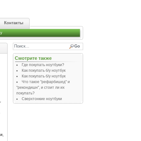
Контакты
y
Смотрите также
Где покупать ноутбуки?
Как покупать б/у ноутбук
Как покупать б/у ноутбук
Что такое "рефарбишед" и
"рекондишн", и стоит ли их
покупать?
Сверхтонкие ноутбуки
,
.
и,