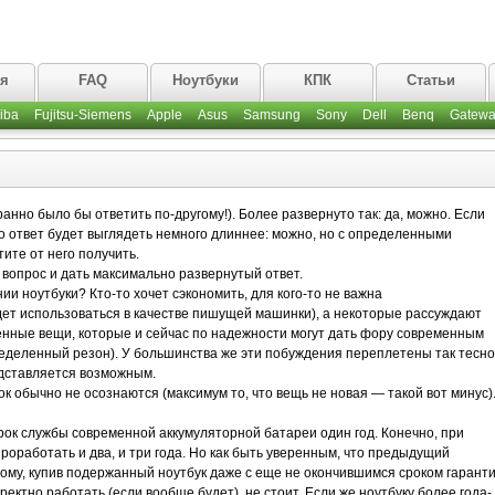
ая
FAQ
Ноутбуки
КПК
Статьи
iba
Fujitsu-Siemens
Apple
Asus
Samsung
Sony
Dell
Benq
Gatewa
ранно было бы ответить по-другому!). Более развернуто так: да, можно. Если
то ответ будет выглядеть немного длиннее: можно, но с определенными
тите от него получить.
 вопрос и дать максимально развернутый ответ.
и ноутбуки? Кто-то хочет сэкономить, для кого-то не важна
дет использоваться в качестве пишущей машинки), а некоторые рассуждают
енные вещи, которые и сейчас по надежности могут дать фору современным
пределенный резон). У большинства же эти побуждения переплетены так тесно
дставляется возможным.
к обычно не осознаются (максимум то, что вещь не новая — такой вот минус)
рок службы современной аккумуляторной батареи один год. Конечно, при
оработать и два, и три года. Но как быть уверенным, что предыдущий
ому, купив подержанный ноутбук даже с еще не окончившимся сроком гаранти
ректно работать (если вообще будет), не стоит. Если же ноутбуку более года-