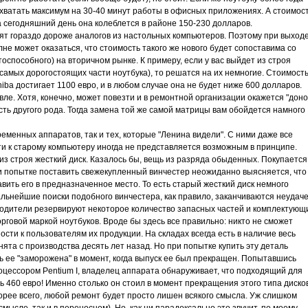
ет хватать максимум на 30-40 минут работы в офисных приложениях. А стоимос
а сегодняшний день она колеблется в районе 150-230 долларов.
ят гораздо дороже аналогов из настольных компьютеров. Поэтому при выход
лне может оказаться, что стоимость такого же нового будет сопоставима со
оспособного) на вторичном рынке. К примеру, если у вас выйдет из строя
 самых дорогостоящих части ноутбука), то решатся на их немногие. Стоимост
ba достигает 1100 евро, и в любом случае она не будет ниже 600 долларов.
ле. Хотя, конечно, может повезти и в ремонтной организации окажется "доно
сть другого рода. Тогда замена той же самой матрицы вам обойдется намного
еменных аппаратов, так и тех, которые "Ленина видели". С ними даже все
ти к старому компьютеру иногда не представляется возможным в принципе.
з строя жесткий диск. Казалось бы, вещь из разряда обыденных. Покупается
ри попытке поставить свежекупленный винчестер неожиданно выясняется, что
вить его в предназначенное место. То есть старый жесткий диск немного
льнейшие поиски подобного винчестера, как правило, заканчиваются неудаче
одители резервируют некоторое количество запасных частей и комплектующ
орговой маркой ноутбуков. Вроде бы здесь все правильно: никто не сможет
сти к пользователям их продукции. На складах всегда есть в наличие весь
ята с производства десять лет назад. Но при попытке купить эту деталь
 ее "заморожена" в момент, когда выпуск ее был прекращен. Попытавшись
процессором Pentium I, владелец аппарата обнаруживает, что подходящий для
ь 460 евро! Именно столько он стоил в момент прекращения этого типа дисков
орее всего, любой ремонт будет просто лишен всякого смысла. Уж слишком