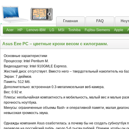
Главная
FAQ
Ноу
Acer
HP
Lenovo-IBM
LG
MSI
Toshiba
Fujitsu-Siemens
Apple
Asus Eee PC – цветные крохи весом с килограмм.
Основные характеристики
Процессор: Intel Pentium M.
Видеоадаптер: Intel 910GMLE Express.
Жесткий диск: отсутствует. Вместо него – твердотельный накопитель на баз
Экран: 7 дюймов.
Память: 512 Мб.
Дополнительно: встроенная 0.3-мегапиксельная веб-камера.
Вес: 0.92 кг.
Плюсы: необычайная компактность и мобильность, малый вес и малые раз
прочность ноутбука.
Минусы: ограниченные объемы flash- и оперативной памяти, малая диагон
невысокая громкость звука.
Однажды компания Asus озаботилась: а почему бы не создать субноутбук 
переводе на российский рубль, около 5-6 тысяч рублей. Причем, чтобы он