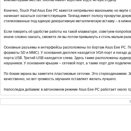
компьютерами местах. Кнопки имеют короткий ход и четкую отдачу.
Конечно, Touch Pad Asus Eee PC кажется непривычно махоньким, но вкупе 
начинает казаться соответствующим. Тачпад имеет полосу прокрутки докум
стилизованные под единую декоративную металлическую вставку – в нижне
Если говорить об удобстве работы на такой клавиатуре, советуем попробов
иначе сложно сказать, сможете ли вы потом привыкнуть к столь малым раз
Основные разъемы и интерфейсы расположены по бортам Asus Eee PC. По 
форматы SD и MMC). У основания дисплея находятся VGA-порт и гнездо дл
порта USB. Третий USB находится слева. Здесь также расположены ауди
наушников. У основания крышки – сетевой порт, а также порт для подключ
По бокам экрана вы заметите пластиковые сеточки. Это стереодинамики. З
качественно, но вот громкость звучания оставляет желать лучшего.
Напоследок добавим: в автономном режиме Asus Eee PC работает около тр