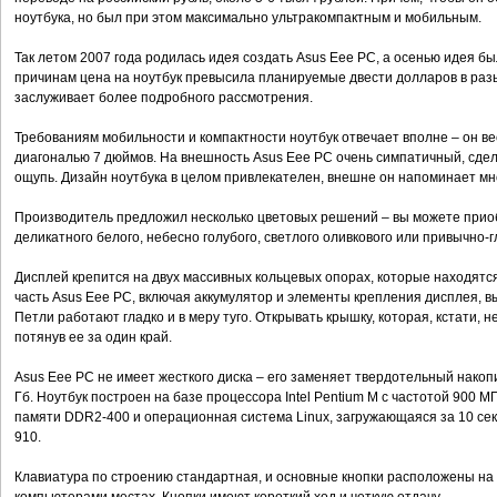
ноутбука, но был при этом максимально ультракомпактным и мобильным.
Так летом 2007 года родилась идея создать Asus Eee PC, а осенью идея бы
причинам цена на ноутбук превысила планируемые двести долларов в разы
заслуживает более подробного рассмотрения.
Требованиям мобильности и компактности ноутбук отвечает вполне – он ве
диагональю 7 дюймов. На внешность Asus Eee PC очень симпатичный, сдел
ощупь. Дизайн ноутбука в целом привлекателен, внешне он напоминает мно
Производитель предложил несколько цветовых решений – вы можете приобр
деликатного белого, небесно голубого, светлого оливкового или привычно-г
Дисплей крепится на двух массивных кольцевых опорах, которые находятс
часть Asus Eee PC, включая аккумулятор и элементы крепления дисплея, в
Петли работают гладко и в меру туго. Открывать крышку, которая, кстати, 
потянув ее за один край.
Asus Eee PC не имеет жесткого диска – его заменяет твердотельный накопи
Гб. Ноутбук построен на базе процессора Intel Pentium M с частотой 900
памяти DDR2-400 и операционная система Linux, загружающаяся за 10 секу
910.
Клавиатура по строению стандартная, и основные кнопки расположены на