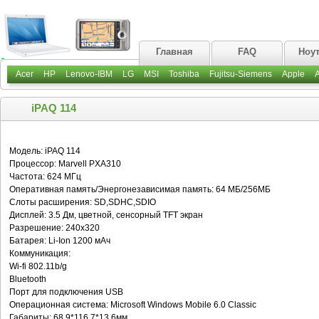
Главная
FAQ
Ноу
Acer
HP
Lenovo-IBM
LG
MSI
Toshiba
Fujitsu-Siemens
Apple
iPAQ 114
Модель: iPAQ 114
Процессор: Marvell PXA310
Частота: 624 МГц
Оперативная память/Энергонезависимая память: 64 МБ/256МБ
Слоты расширения: SD,SDHC,SDIO
Дисплей: 3.5 Дм, цветной, сенсорный TFT экран
Разрешение: 240x320
Батарея: Li-Ion 1200 мАч
Коммуникация:
Wi-fi 802.11b/g
Bluetooth
Порт для подключения USB
Операционная система: Microsoft Windows Mobile 6.0 Classic
Габариты: 68,9*116,7*13,6мм