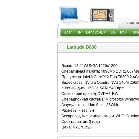
Главн
Acer
HP
Lenovo-IBM
LG
MSI
Tosh
Latitude D830
Экран: 15.4" WUXGA 1920x1200
Оперативная память: 4096Mb DDR2 667Mh
Процессор: Intel® Core™ 2 Duo T8300 2.4G
Видеокарта: NVidia Quadro NVS 140M 256
Жесткий диск: 160Gb SATA 5400rpm
Оптический привод: DVD+ / -RW
Операционная система: Microsoft® Windows
Аккумулятор: Li-Ion 9-cell 85WHr
Размеры и вес: 3кг
Беспроводные коммуникации: Wi-Fi, Bluetoo
Срок гарантии: 3 года
Цена: 45 170 руб