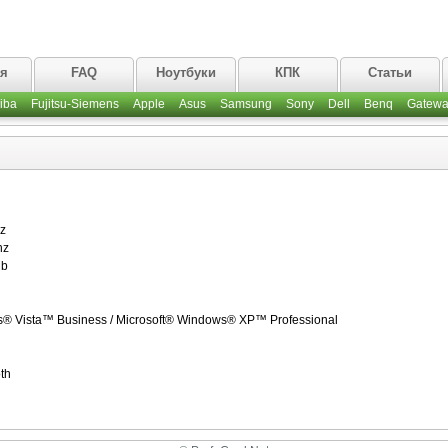
ая
FAQ
Ноутбуки
КПК
Статьи
iba
Fujitsu-Siemens
Apple
Asus
Samsung
Sony
Dell
Benq
Gatewa
z
hz
Mb
® Vista™ Business / Microsoft® Windows® XP™ Professional
th