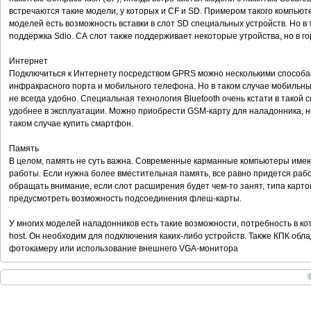
встречаются такие модели, у которых и CF и SD. Примером такого компьют
моделей есть возможность вставки в слот SD специальных устройств. Но в
поддержка Sdio. СА слот также поддерживает некоторые утройства, но в г
Интернет
Подключиться к Интернету посредством GPRS можно несколькими способа
инфракрасного порта и мобильного телефона. Но в таком случае мобильн
не всегда удобно. Специальная технология Bluetooth очень кстати в такой 
удобнее в эксплуатации. Можно приобрести GSM-карту для наладонника, н
таком случае купить смартфон.
Память
В целом, память не суть важна. Современные карманные компьютеры име
работы. Если нужна более вместительная память, все равно придется рабо
обращать внимание, если слот расширения будет чем-то занят, типа карто
предусмотреть возможность подсоединения флеш-карты.
У многих моделей наладонников есть такие возможности, потребность в ко
host. Он необходим для подключения каких-либо устройств. Также КПК об
фотокамеру или использование внешнего VGA-монитора