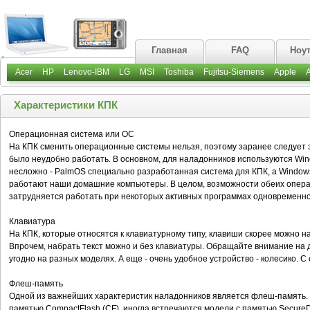
Главная
FAQ
Ноу
Acer
HP
Lenovo-IBM
LG
MSI
Toshiba
Fujitsu-Siemens
Apple
Характеристики КПК
Операционная система или ОС
На КПК сменить операционные системы нельзя, поэтому заранее следует з
было неудобно работать. В основном, для наладонников используются Wi
несложно - PalmOS специально разработанная система для КПК, а Windows
работают наши домашние компьютеры. В целом, возможности обеих опера
затрудняется работать при некоторых активных программах одновременно.
Клавиатура
На КПК, которые относятся к клавиатурному типу, клавиши скорее можно на
Впрочем, набрать текст можно и без клавиатуры. Обращайте внимание на 
угодно на разных моделях. А еще - очень удобное устройство - колесико. С
Флеш-память
Одной из важнейших характеристик наладонников является флеш-память.
памятью CompactFlash (CF), иногда встречаются модели с памятью SecureDig