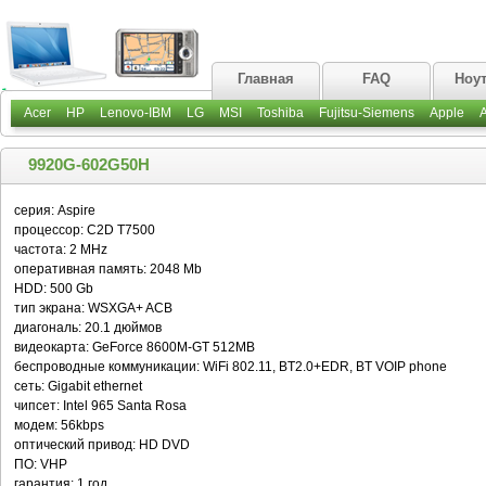
Главная
FAQ
Ноу
Acer
HP
Lenovo-IBM
LG
MSI
Toshiba
Fujitsu-Siemens
Apple
9920G-602G50H
серия: Aspire
процессор: C2D T7500
частота: 2 MHz
оперативная память: 2048 Mb
HDD: 500 Gb
тип экрана: WSXGA+ ACB
диагональ: 20.1 дюймов
видеокарта: GeForce 8600M-GT 512MB
беспроводные коммуникации: WiFi 802.11, BT2.0+EDR, BT VOIP phone
сеть: Gigabit ethernet
чипсет: Intel 965 Santa Rosa
модем: 56kbps
оптический привод: HD DVD
ПО: VHP
гарантия: 1 год