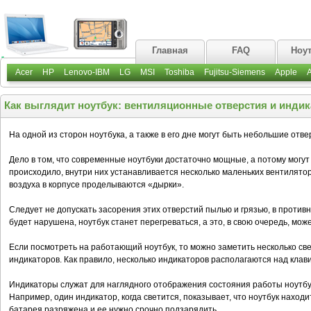
Главная
FAQ
Ноу
Acer
HP
Lenovo-IBM
LG
MSI
Toshiba
Fujitsu-Siemens
Apple
Как выглядит ноутбук: вентиляционные отверстия и индик
На одной из сторон ноутбука, а также в его дне могут быть небольшие от
Дело в том, что современные ноутбуки достаточно мощные, а потому могут 
происходило, внутри них устанавливается несколько маленьких вентилятор
воздуха в корпусе проделываются «дырки».
Следует не допускать засорения этих отверстий пылью и грязью, в против
будет нарушена, ноутбук станет перегреваться, а это, в свою очередь, може
Если посмотреть на работающий ноутбук, то можно заметить несколько св
индикаторов. Как правило, несколько индикаторов располагаются над клави
Индикаторы служат для наглядного отображения состояния работы ноутбу
Например, один индикатор, когда светится, показывает, что ноутбук находи
батарея разряжена и ее нужно срочно подзарядить.