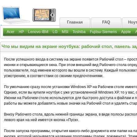
Главная
FAQ
Ноу
Acer
HP
Lenovo-IBM
LG
MSI
Toshiba
Fujitsu-Siemens
Apple
Что мы видим на экране ноутбука: рабочий стол, панель за
После успешного входа в систему на экране появится Рабочий стол – прос
иконки и открывающиеся окна. При этом внешний вид Рабочего стола опр
пользователя, под именем которого вы вошли в систему. Каждый пользова
усмотрению, в соответствии со своими предпочтениями.
По умолчанию сразу после установки Windows ХР на Рабочем столе имеется
Однако, если вы купили ноутбук с уже установленной Windows ХР, то у вас, 
Иконки на Рабочем столе используются для быстрого доступа к файлам и па
работы вы можете добавлять новые значки на Рабочий стол и удалять ста
Внизу Рабочего стола, вдоль нижней границы экрана, в виде полосы распо
левого края на ней имеется кнопка «Пуск».
После запуска программы, открытия какого-либо документа или папки на 
кнопка, которой указывается название программы (папки, документа). Эти