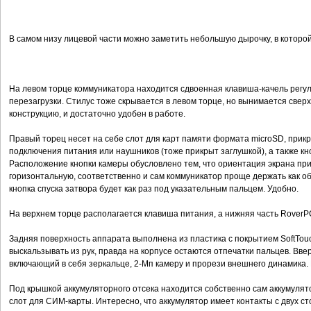
В самом низу лицевой части можно заметить небольшую дырочку, в которо
На левом торце коммуникатора находится сдвоенная клавиша-качель регул
перезагрузки. Стилус тоже скрывается в левом торце, но вынимается сверх
конструкцию, и достаточно удобен в работе.
Правый торец несет на себе слот для карт памяти формата microSD, прик
подключения питания или наушников (тоже прикрыт заглушкой), а также кно
Расположение кнопки камеры обусловлено тем, что ориентация экрана при
горизонтальную, соответственно и сам коммуникатор проще держать как 
кнопка спуска затвора будет как раз под указательным пальцем. Удобно.
На верхнем торце располагается клавиша питания, а нижняя часть RoverP
Задняя поверхность аппарата выполнена из пластика с покрытием SoftTouc
выскальзывать из рук, правда на корпусе остаются отпечатки пальцев. Вве
включающий в себя зеркальце, 2-Мп камеру и прорези внешнего динамика. 
Под крышкой аккумуляторного отсека находится собственно сам аккумулято
слот для СИМ-карты. Интересно, что аккумулятор имеет контакты с двух сто