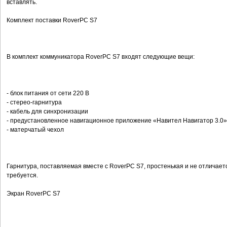
вставлять.
Комплект поставки RoverPC S7
В комплект коммуникатора RoverPC S7 входят следующие вещи:
- блок питания от сети 220 В
- стерео-гарнитура
- кабель для синхронизации
- предустановленное навигационное приложение «Навител Навигатор 3.0»
- матерчатый чехол
Гарнитура, поставляемая вместе с RoverPC S7, простенькая и не отличаетс
требуется.
Экран RoverPC S7