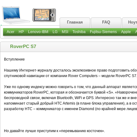
Главная
FAQ
Ноу
Acer
HP
Lenovo-IBM
LG
MSI
Toshiba
Fujitsu-Siemens
Apple
RoverPC S7
Вступление
Нашему Интернет-журналу досталось эксклюзивное право подготовить обз
спутниковой навигации от компании Rover Computers – модели RoverPC S7
Уже по одному индексу можно говорить о том, что данный аппарат являе
коммуникаторов RoverPC, которая и обозначается буквой «S». «Наворочен
беспроводной связи, включая Bluetooth, WiFi и GPS. Интересно так же и в
напоминает старый добрый HTC Artemis (в плане блока управления), а в о
разработку HTC – коммуникатор с именем Diamond (по крайней мере лицев
Но давайте лучше приступим к «перемыванию косточек».