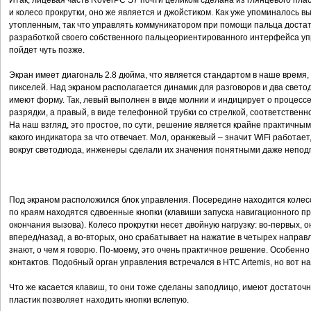
Итак, лицевая часть RoverPC S7 почти целиком сделана из глянцевого пла
и колесо прокрутки, оно же является и джойстиком. Как уже упоминалось вы
утопленным, так что управлять коммуникатором при помощи пальца доста
разработкой своего собственного пальцеориентированного интерфейса уп
пойдет чуть позже.
Экран имеет диагональ 2.8 дюйма, что является стандартом в наше время,
пикселей. Над экраном располагается динамик для разговоров и два светод
имеют форму. Так, левый выполнен в виде молнии и индицирует о процессе
разрядки, а правый, в виде телефонной трубки со стрелкой, соответствен
На наш взгляд, это простое, по сути, решение является крайне практичным
какого индикатора за что отвечает. Мол, оранжевый – значит WiFi работает
вокруг светодиода, инженеры сделали их значения понятными даже неподг
Под экраном расположился блок управления. Посередине находится колесо 
по краям находятся сдвоенные кнопки (клавиши запуска навигационного пр
окончания вызова). Колесо прокрутки несет двойную нагрузку: во-первых, 
вперед/назад, а во-вторых, оно срабатывает на нажатие в четырех направл
знают, о чем я говорю. По-моему, это очень практичное решение. Особенно
контактов. Подобный орган управления встречался в HTC Artemis, но вот н
Что же касается клавиш, то они тоже сделаны заподлицо, имеют достаточ
пластик позволяет находить кнопки вслепую.