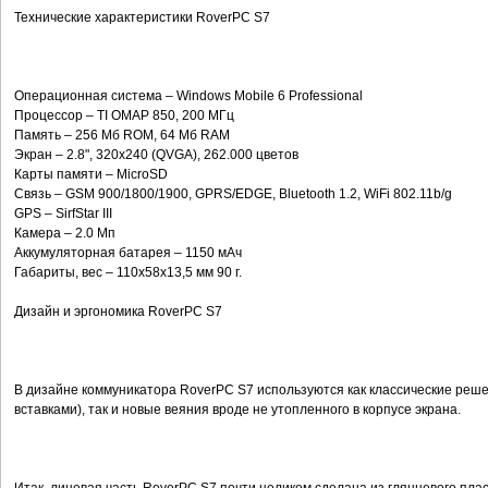
Технические характеристики RoverPC S7
Операционная система – Windows Mobile 6 Professional
Процессор – TI OMAP 850, 200 MГц
Память – 256 Мб ROM, 64 Мб RAM
Экран – 2.8", 320x240 (QVGA), 262.000 цветов
Карты памяти – MicroSD
Связь – GSM 900/1800/1900, GPRS/EDGE, Bluetooth 1.2, WiFi 802.11b/g
GPS – SirfStar III
Камера – 2.0 Мп
Аккумуляторная батарея – 1150 мАч
Габариты, вес – 110х58х13,5 мм 90 г.
Дизайн и эргономика RoverPC S7
В дизайне коммуникатора RoverPC S7 используются как классические реше
вставками), так и новые веяния вроде не утопленного в корпусе экрана.