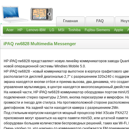
Главная
FAQ
Ноу
Acer
HP
Lenovo-IBM
LG
MSI
Toshiba
Fujitsu-Siemens
Apple
iPAQ rw6828 Multimedia Messenger
HP iPAQ rw6828 представляет новую линейку коммуникаторов завода Quan
новой операционной системы Windiws Mobile 5.0.
HP iPAQ rw6828 - новый коммуникатор выпотное в корпусе графитового цве
располагается дисплей диагональю 2,7" с разрешением 320x240 с поддерж
экрана находятся кнопки отбоя и приема вызова, два динамика, что создае
управления мультимедиа, в центре находятся многопозиционный джойстик
На нижней части, HP iPAQ rw6828 коммуникатор оборудован портом miniUS
подключения стерео гарнитуры 2,5mm, кнопка перезагрузки и микрофон. Н
громкости и гнездо для стилуса. На противоположной стороне расположе
диктофоном. На задней части находится камера с разрешением 2Мп.
Под стильным корпусом находится мощный процессор Intel XScale PXA272 
приложения могут храниться на карте памяти miniSD, или штатной памят
оборудован большим количеством беспроводных решений, таких как Wi-Fi, 
Очень удобно то, что наконец-то коммуникатор снабжается FM приемником