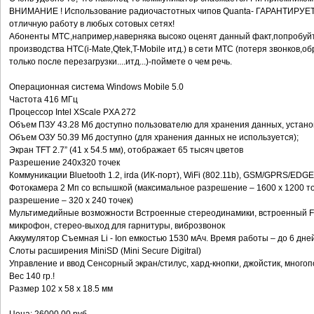
BНИМАНИЕ ! Использование радиочастотных чипов Quanta- ГАРАНТИРУЕ
отличную работу в любых сотовых сетях!
Абоненты МТС,например,наверняка высоко оценят данный факт,попробуйт
производства НТС(i-Mate,Qtek,T-Mobile итд.) в сети МТС (потеря звонков,
только после перезагрузки....итд...)-поймете о чем речь.
Операционная система Windows Mobile 5.0
Частота 416 МГц
Процессор Intel XScale PXA 272
Объем ПЗУ 43.28 Мб доступно пользователю для хранения данных, устано
Объем ОЗУ 50.39 Мб доступно (для хранения данных не используется);
Экран TFT 2.7” (41 x 54.5 мм), отображает 65 тысяч цветов
Разрешение 240х320 точек
Коммуникации Bluetooth 1.2, irda (ИК-порт), WiFi (802.11b), GSM/GPRS/EDGE
Фотокамера 2 Мп со вспышкой (максимальное разрешение – 1600 x 1200 то
разрешение – 320 x 240 точек)
Мультимедийные возможности Встроенные стереодинамики, встроенный F
микрофон, стерео-выход для гарнитуры, виброзвонок
Аккумулятор Съемная Li - Ion емкостью 1530 мАч. Время работы – до 6 дне
Слоты расширения MiniSD (Mini Secure Digitral)
Управление и ввод Сенсорный экран/стилус, хард-кнопки, джойстик, мног
Вес 140 гр.!
Размер 102 x 58 x 18.5 мм