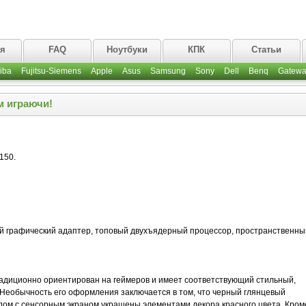
ая
FAQ
Ноутбуки
КПК
Статьи
iba
Fujitsu-Siemens
Apple
Asus
Samsung
Sony
Dell
Benq
Gatewa
м играючи!
150.
й графический адаптер, топовый двухъядерный процессор, пространственны
адиционно ориентирован на геймеров и имеет соответствующий стильный,
 Необычность его оформления заключается в том, что черный глянцевый
ядом с сенсорным экраном украшены элементами декора красного цвета. Кром