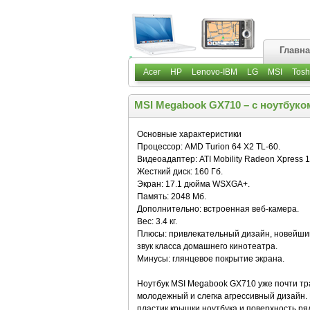
Главн
Acer
HP
Lenovo-IBM
LG
MSI
Tosh
MSI Megabook GX710 – с ноутбуко
Основные характеристики
Процессор: AMD Turion 64 X2 TL-60.
Видеоадаптер: ATI Mobility Radeon Xpress 1
Жесткий диск: 160 Гб.
Экран: 17.1 дюйма WSXGA+.
Память: 2048 Мб.
Дополнительно: встроенная веб-камера.
Вес: 3.4 кг.
Плюсы: привлекательный дизайн, новейши
звук класса домашнего кинотеатра.
Минусы: глянцевое покрытие экрана.
Ноутбук MSI Megabook GX710 уже почти тр
молодежный и слегка агрессивный дизайн.
пластик крышки ноутбука и поверхность р