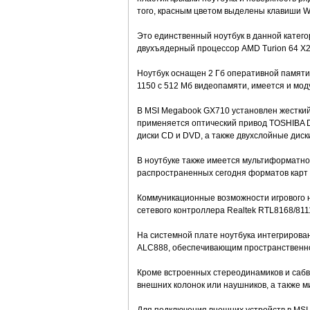
того, красным цветом выделены клавиши W, 
Это единственный ноутбук в данной катег
двухъядерный процессор AMD Turion 64 Х2 
Ноутбук оснащен 2 Гб оперативной памяти
1150 с 512 Мб видеопамяти, имеется и моду
В MSI Megabook GX710 установлен жесткий
применяется оптический привод TOSHIBA 
диски CD и DVD, а также двухслойные диски
В ноутбуке также имеется мультиформатное
распространенных сегодня форматов карт п
Коммуникационные возможности игрового н
сетевого контроллера Realtek RTL8168/8111
На системной плате ноутбука интегрирован 
ALC888, обеспечивающим пространственное
Кроме встроенных стереодинамиков и сабв
внешних колонок или наушников, а также 