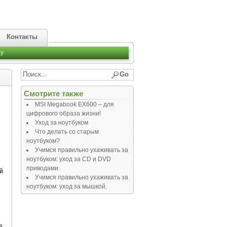
Контакты
y
Смотрите также
MSI Megabook EX600 – для
цифрового образа жизни!
Уход за ноутбуком
Что делать со старым
ноутбуком?
Учимся правильно ухаживать за
ноутбуком: уход за СD и DVD
приводами.
й
Учимся правильно ухаживать за
ноутбуком: уход за мышкой.
е