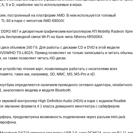
A, S и D, наиболее часто используемые в играх.
ории, построенный на платформе AMD. В нем используется топовый
TL-60 в паре с чипсетом AMD 690G/V.
 DDR2-667 и дискретным графическим контроллером ATI Mobility Radeon Xpre
ль беспроводной связи Wi-Fi на базе чипа Atheros AR5006X.
 диск объемом 160 Гб. Для работы с дисками CD и DVD в этой модели
DVDW/HD TS-L802A. Привод позволяет не только записывать и читать обычн
, но также позволяет читать HD-диски.
 устройство чтения карт, позволяющее работать с носителями всех
амяти, таких как, например, SD, MMC, MS, MS-Pro и xD.
оутбука определяются наличием проводного сетевого адаптера, гигабитного
, аналогового модема и модуля Bluetooth.
звуковой контроллер High Definition Audio (HDA) в паре с кодеком Realtek
 звучание формата 4.1 класса домашнего кинотеатра с сабвуфером.
уфера, предусмотрена возможность подключения через разъем mini-jack
микрофона.