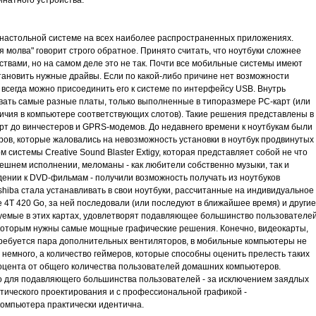
инатного устройства.
 настольной системе на всех наиболее распространенных приложениях.
 молва" говорит строго обратное. Принято считать, что ноутбуки сложнее
вами, но на самом деле это не так. Почти все мобильные системы имеют
тановить нужные драйвы. Если по какой-либо причине нет возможности
, всегда можно присоединить его к системе по интерфейсу USB. Внутрь
ать самые разные платы, только выполненные в типоразмере PC-карт (или
аличия в компьютере соответствующих слотов). Такие решения представлены в
арт до винчестеров и GPRS-модемов. До недавнего времени к ноутбукам были
ов, которые жаловались на невозможность установки в ноутбук продвинутых
 системы Creative Sound Blaster Extigy, которая представляет собой не что
внешнем исполнении, меломаны - как любители собственно музыки, так и
дении к DVD-фильмам - получили возможность получать из ноутбуков
shiba стала устанавливать в свои ноутбуки, рассчитанные на индивидуальное
 4T 420 Go, за ней последовали (или последуют в ближайшее время) и другие
уемые в этих картах, удовлетворят подавляющее большинство пользователей
которым нужны самые мощные графические решения. Конечно, видеокарты,
ребуется пара дополнительных вентиляторов, в мобильные компьютеры не
рт немного, а количество геймеров, которые способны оценить прелесть таких
оцента от общего количества пользователей домашних компьютеров.
о для подавляющего большинства пользователей - за исключением заядлых
тического проектирования и с профессиональной графикой -
компьютера практически идентична.