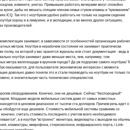
 оседлав, извините, унитаз. Привыкшие работать вечерами могут спокойно
а кухне, дабы не мешать спящим членам семьи стуком клавиш и "кукованием"
х ICQ. Так что с ноутбуком удобно работать не только на заднем сидении
оутбук хорош и в лимузине, и в экспедиции, и во многих других ситуациях,
ах производителей.
омплектации занимает, в зависимости от особенностей организации рабоче
дратных метров. Ноутбук в нерабочем состоянии ни занимает практически
же полку, на которой у вас хранятся журналы или стоит документация - ведь в
ально ноутбук занимает даже меньше места, чем, например, том
тных метра жилплощади в крупном городе? Да уж подороже самого ноутбука! Т
утбук оказывается, для пользователя экономически интересен с момента
ации довольно давно поняли это и стали переводить на ноутбуки не только то
звено, и значительную часть технических специалистов.
орогим оборудованием. Конечно, они не дешевые. Сейчас "беспородный"
олларов. Младшие модели мобильных систем даже от самых известных
- находятся в ценовом диапазоне от тысячи ста долларов. Причем речь идет о
ы обойдутся еще дешевле. Стоимость мобильной системы сравнима со
 конечно, считать стоимость последнего с учетом всего необходимого
егивается", а в ноутбук "встроено": монитора, видеокарты с выходом на обычн
ия, клавиатуры, микрофона, стереоколонок, инфракрасного порта, i.Link-