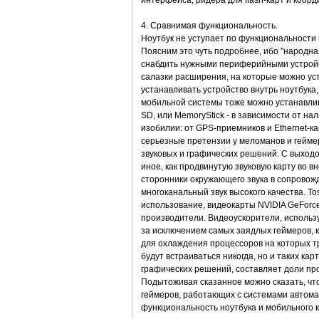
интерфейса, ридера для flash-карт и коорд
4. Сравнимая функциональность.
Ноутбук не уступает по функциональности
Поясним это чуть подробнее, ибо "народная
снабдить нужными периферийными устройст
салазки расширения, на которые можно ус
устанавливать устройство внутрь ноутбука
мобильной системы тоже можно устанавлив
SD, или MemoryStick - в зависимости от н
изобилии: от GPS-приемников и Ethernet-к
серьезные претензии у меломанов и геймер
звуковых и графических решений. С выходом
иное, как продвинутую звуковую карту во 
сторонники окружающего звука в сопровож
многоканальный звук высокого качества. To
использование, видеокарты NVIDIA GeForce
производители. Видеоускорители, использ
за исключением самых заядлых геймеров, 
для охлаждения процессоров на которых т
будут встраиваться никогда, но и таких ка
графических решений, составляет доли пр
Подытоживая сказанное можно сказать, чт
геймеров, работающих с системами автома
функциональность ноутбука и мобильного 