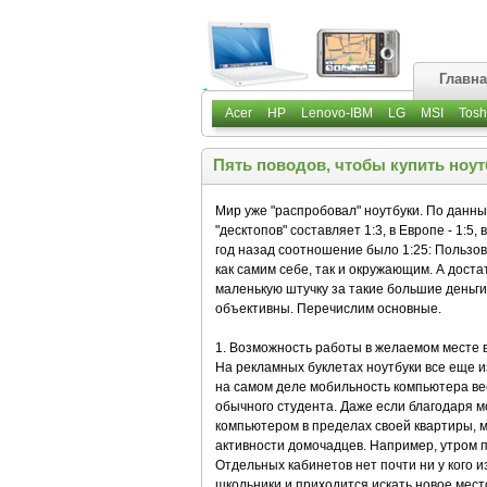
Главн
Acer
HP
Lenovo-IBM
LG
MSI
Tosh
Пять поводов, чтобы купить ноут
Мир уже "распробовал" ноутбуки. По данн
"десктопов" составляет 1:3, в Европе - 1:5
год назад соотношение было 1:25: Пользо
как самим себе, так и окружающим. А дост
маленькую штучку за такие большие деньг
объективны. Перечислим основные.
1. Возможность работы в желаемом месте 
На рекламных буклетах ноутбуки все еще 
на самом деле мобильность компьютера вес
обычного студента. Даже если благодаря 
компьютером в пределах своей квартиры, м
активности домочадцев. Например, утром п
Отдельных кабинетов нет почти ни у кого и
школьники и приходится искать новое место