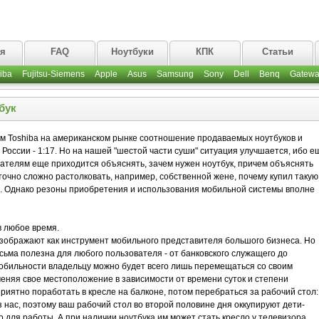
ая
FAQ
Ноутбуки
КПК
Статьи
iba
Fujitsu-Siemens
Apple
Asus
Samsung
Sony
Dell
Benq
Gatewa
бук
ым Toshiba на американском рынке соотношение продаваемых ноутбуков и
, в России - 1:17. Но на нашей "шестой части суши" ситуация улучшается, ибо е
вателям еще приходится объяснять, зачем нужен ноутбук, причем объяснять
аточно сложно растолковать, например, собственной жене, почему купил такую
и. Однако резоны приобретения и использования мобильной системы вполне
в любое время.
изображают как инструмент мобильного представителя большого бизнеса. Но
ьма полезна для любого пользователя - от банковского служащего до
мобильности владельцу можно будет всего лишь перемещаться со своим
еняя свое местоположение в зависимости от времени суток и степени
риятно поработать в кресле на балконе, потом перебраться за рабочий стол:
з нас, поэтому ваш рабочий стол во второй половине дня оккупируют дети-
 для работы. А при наличии ноутбука им может стать кресло у телевизора,