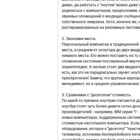
диван, да работать с "ноутом" можно даже
уединиться с компьютером, предположим, н
звуковых оповещений о входящих сообщения
собственного лимузина. Хотя, конечно же, н
растиражированных на рекламных листовк
2. Экономия места.
Персональный компьютер в традиционной к
места, в среднем от полутора до двух ква
никакого места. Его можно поставить на ту 
сложенном состоянии поставленный вертик
энциклопедии. А сколько стоит два квадра
есть, как это не парадоксально звучит, но
приобретения! Замечу, что крупные корпор
менеджмент, но и среднее управленческое 
3. Сравнимая с "десктопом" стоимость.
По какой-то причине ноутбуки считаются д
ноутбук стоит чуть более девяти сотен д
производителей - например, IBM серии "i" 
новых компьютерах, поддержанные систем
стоимостью настольного компьютера. Если,
оборудования, которое к "десктопу" "прист
телевизор, источника бесперебойного питан