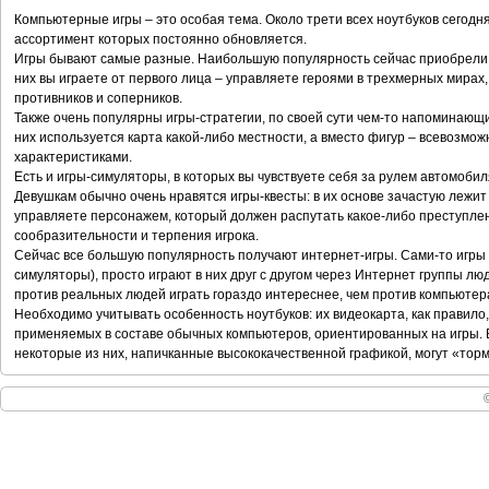
Компьютерные игры – это особая тема. Около трети всех ноутбуков сегодня
ассортимент которых постоянно обновляется.
Игры бывают самые разные. Наибольшую популярность сейчас приобрели 
них вы играете от первого лица – управляете героями в трехмерных мирах,
противников и соперников.
Также очень популярны игры-стратегии, по своей сути чем-то напоминающ
них используется карта какой-либо местности, а вместо фигур – всевозм
характеристиками.
Есть и игры-симуляторы, в которых вы чувствуете себя за рулем автомобиля
Девушкам обычно очень нравятся игры-квесты: в их основе зачастую лежи
управляете персонажем, который должен распутать какое-либо преступлен
сообразительности и терпения игрока.
Сейчас все большую популярность получают интернет-игры. Сами-то игры т
симуляторы), просто играют в них друг с другом через Интернет группы лю
против реальных людей играть гораздо интереснее, чем против компьютер
Необходимо учитывать особенность ноутбуков: их видеокарта, как правило
применяемых в составе обычных компьютеров, ориентированных на игры. Б
некоторые из них, напичканные высококачественной графикой, могут «тормо