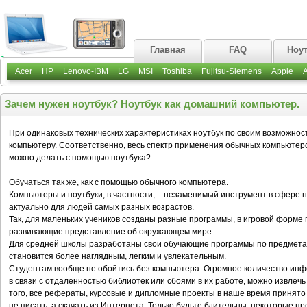
Главная
FAQ
Ноу
Acer
HP
Lenovo-IBM
LG
MSI
Toshiba
Fujitsu-Siemens
Apple
Зачем нужен ноутбук? Ноутбук как домашний компьютер.
При одинаковых технических характеристиках ноутбук по своим возможнос
компьютеру. Соответственно, весь спектр применения обычных компьютер
можно делать с помощью ноутбука?
Обучаться так же, как с помощью обычного компьютера.
Компьютеры и ноутбуки, в частности, – незаменимый инструмент в сфере 
актуально для людей самых разных возрастов.
Так, для маленьких учеников созданы разные программы, в игровой форме 
развивающие представление об окружающем мире.
Для средней школы разработаны свои обучающие программы по предмета
становится более наглядным, легким и увлекательным.
Студентам вообще не обойтись без компьютера. Огромное количество инфо
в связи с отдаленностью библиотек или сбоями в их работе, можно извлеч
того, все рефераты, курсовые и дипломные проекты в наше время принято 
не писать, а скачать из Интернета. Только будьте бдительны: некоторые п