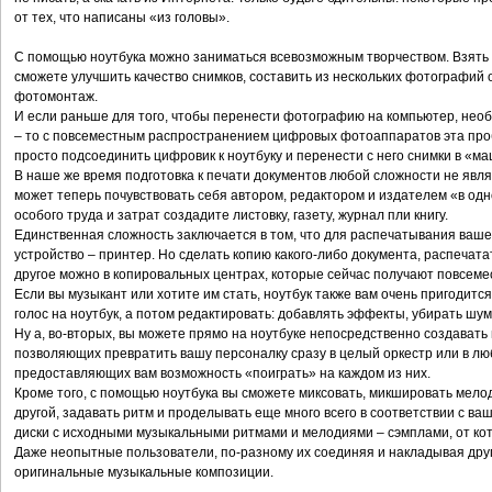
от тех, что написаны «из головы».
С помощью ноутбука можно заниматься всевозможным творчеством. Взять 
сможете улучшить качество снимков, составить из нескольких фотографий о
фотомонтаж.
И если раньше для того, чтобы перенести фотографию на компьютер, нео
– то с повсеместным распространением цифровых фотоаппаратов эта про
просто подсоединить цифровик к ноутбуку и перенести с него снимки в «м
В наше же время подготовка к печати документов любой сложности не явл
может теперь почувствовать себя автором, редактором и издателем «в одн
особого труда и затрат создадите листовку, газету, журнал пли книгу.
Единственная сложность заключается в том, что для распечатывания ваш
устройство – принтер. Но сделать копию какого-либо документа, распечатат
другое можно в копировальных центрах, которые сейчас получают повсем
Если вы музыкант или хотите им стать, ноутбук также вам очень пригодитс
голос на ноутбук, а потом редактировать: добавлять эффекты, убирать шум
Ну а, во-вторых, вы можете прямо на ноутбуке непосредственно создавать
позволяющих превратить вашу персоналку сразу в целый оркестр или в л
предоставляющих вам возможность «поиграть» на каждом из них.
Кроме того, с помощью ноутбука вы сможете миксовать, микшировать мело
другой, задавать ритм и проделывать еще много всего в соответствии с в
диски с исходными музыкальными ритмами и мелодиями – сэмплами, от кот
Даже неопытные пользователи, по-разному их соединяя и накладывая друг 
оригинальные музыкальные композиции.