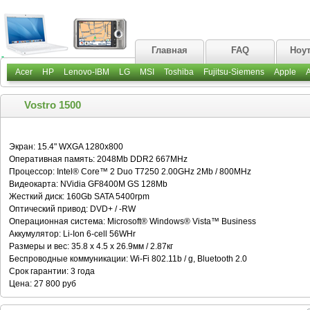
Главная
FAQ
Ноу
Acer
HP
Lenovo-IBM
LG
MSI
Toshiba
Fujitsu-Siemens
Apple
Vostro 1500
Экран: 15.4" WXGA 1280x800
Оперативная память: 2048Mb DDR2 667MHz
Процессор: Intel® Core™ 2 Duo T7250 2.00GHz 2Mb / 800MHz
Видеокарта: NVidia GF8400M GS 128Mb
Жесткий диск: 160Gb SATA 5400rpm
Оптический привод: DVD+ / -RW
Операционная система: Microsoft® Windows® Vista™ Business
Аккумулятор: Li-Ion 6-cell 56WHr
Размеры и вес: 35.8 x 4.5 x 26.9мм / 2.87кг
Беспроводные коммуникации: Wi-Fi 802.11b / g, Bluetooth 2.0
Срок гарантии: 3 года
Цена: 27 800 руб