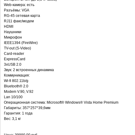
Web-камера: есть
Разъёмы: VGA
RG-45 сетевая карта
RJ11 факс/модем
HDMI
Наушники
Микрофон
IEEE1394 (FireWire)
TV-out (S-Video)
Card-reader
ExpressCard
3хUSB 2.0
Звук: 2 встроенных динамика
Коммуникация:
Wi-fi 802.11b/g
Bluetooth® 2.0
Modem V.90, V.92
Lan 10/100
Операционная система: Microsoft® Windows® Vista Home Premium
Габариты: 357*257*39,6мм
Гарантия: 1 года
Вес: 3,1 кг