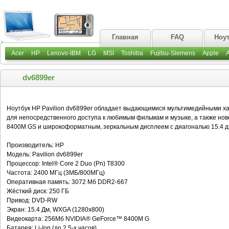
Главная
FAQ
Ноу
Acer
HP
Lenovo-IBM
LG
MSI
Toshiba
Fujitsu-Siemens
Apple
dv6899er
Ноутбук HP Pavilion dv6899er обладает выдающимися мультимедийными ха
для непосредственного доступа к любимым фильмам и музыке, а также но
8400M GS и широкоформатным, зеркальным дисплеем с диагональю 15.4 д
Производитель: HP
Модель: Pavilion dv6899er
Процессор: Intel® Core 2 Duo (Pn) T8300
Частота: 2400 МГц (3МБ/800МГц)
Оперативная память: 3072 Мб DDR2-667
Жёсткий диск: 250 ГБ
Привод: DVD-RW
Экран: 15.4 Дм, WXGA (1280х800)
Видеокарта: 256Мб NVIDIA® GeForce™ 8400M G
Батарея: Li-Ion (до 2,5-х часов)