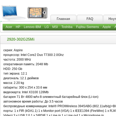
Главная
FAQ
Ноу
Acer
HP
Lenovo-IBM
LG
MSI
Toshiba
Fujitsu-Siemens
Apple
2920-302G25Mi
серия: Aspire
процессор: Intel Core2 Duo T7300 2.0Ghz
частота: 2000 MHz
оперативная память: 2048 Mb
HDD: 250 Gb
тип экрана: 12.1
диагональ: 12.1 дюймов
масса: 2.20 kg
габариты: 300 x 254 x 33.6 мм
видеокарта: Intel X3100 128Mb
батарея 71 Вт 4800 мАч 8-элементный батарейный блок (Li-ion)
автономное время работы: До 3.5 часов
беспроводные коммуникации: Intel® PRO/Wireless 3945ABG (802.11a/b/g)+B
порты: 1 x FIR (IrDA1.1) 1 x Monitor port (VGA) 1 x IEEE1394 (FireWire) 1 x RJ
Video) 3 x USB 2.0 1 x S/PDIF 1 x Line in 1 x Line out 1 x Microphone in