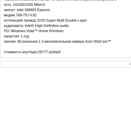
сеть: 10/100/1000 Мбит/с
чипсет: Intel GM965 Express
модем: 56К ITU V.92
оптический привод: DVD-Super Multi Double Layer
аудиокарта: Intel® High-Definition audio
ПО: Windows Vista™ Home Premium
гарантия: 1 год
прочее: Встроенная 1.3 мегапиксельная камера Acer OrbiCam™
стоимость ноутбука:29777 рублей