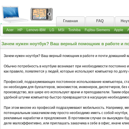
Главная
FAQ
Ноу
Acer
HP
Lenovo-IBM
LG
MSI
Toshiba
Fujitsu-Siemens
Apple
Зачем нужен ноутбук? Ваш верный помощник в работе и п
Зачем нужен ноутбук? Ваш верный помощник в работе и почти домашний к
Обычно потребность в ноутбуке возникает при необходимости постоянно и
как правило, появляется у людей, которые используют компьютер по долгу
Профессий, подразумевающих постоянное использование компьютера, ста
он необходим для бухгалтеров, экономистов, инженеров, диспетчеров, без
производство, все шире его используют врачи и преподаватели. Таким обра
удобной штучки компьютер быстро превращается в насущную необходимо
При этом многие из профессий подразумевают мобильность. Например, ме
потенциальным заказчиком ему просто необходимо иметь с собой ноутбук
рекламные наработки и предложения. В противном случае он вынужден буд
деле малоэффективно, или приглашать заказчика к себе в офис, иначе клие