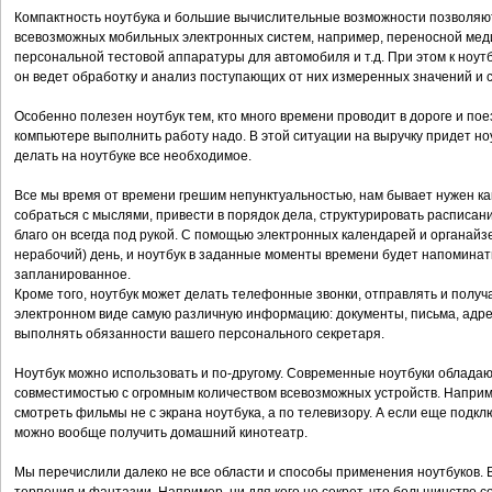
Компактность ноутбука и большие вычислительные возможности позволяют 
всевозможных мобильных электронных систем, например, переносной мед
персональной тестовой аппаратуры для автомобиля и т.д. При этом к ноу
он ведет обработку и анализ поступающих от них измеренных значений и с
Особенно полезен ноутбук тем, кто много времени проводит в дороге и поезд
компьютере выполнить работу надо. В этой ситуации на выручку придет но
делать на ноутбуке все необходимое.
Все мы время от времени грешим непунктуальностью, нам бывает нужен как
собраться с мыслями, привести в порядок дела, структурировать расписани
благо он всегда под рукой. С помощью электронных календарей и органайз
нерабочий) день, и ноутбук в заданные моменты времени будет напоминать
запланированное.
Кроме того, ноутбук может делать телефонные звонки, отправлять и получ
электронном виде самую различную информацию: документы, письма, адреса
выполнять обязанности вашего персонального секретаря.
Ноутбук можно использовать и по-другому. Современные ноутбуки облада
совместимостью с огромным количеством всевозможных устройств. Наприме
смотреть фильмы не с экрана ноутбука, а по телевизору. А если еще подклю
можно вообще получить домашний кинотеатр.
Мы перечислили далеко не все области и способы применения ноутбуков. В