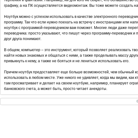
терпения и фантазии. Например, ни для кого не секрет, что большинств
графику, а на ПК осуществляется видеомонтаж. Вы тоже можете создать н
Ноутбук можно с успехом использовать в качестве электронного переводч
программу. Так что если нужно поехать на встречу с иностранцами или напи
ноутбук с программой-переводчиком вам поможет. Многие люди даже пере
переводчика: просто указывают, что пишут через программу-переводчик и 
друг друга понимают.
В общем, компьютер – это инструмент, который позволяет реализовать тво
найти новых знакомых и общаться с ними, а также проделывать массу друг
привыкнуть к нему, а также не бояться и не лениться использовать его.
Причем ноутбук предоставляет еще больше возможностей, чем обычный комп
использовать в любом месте. Уже никого не удивляет, когда мы видим, как к
там просматривает и делает на своем ноутбуке, например, планирует огр
банковского счета, а может быть, просто читает анекдоты.