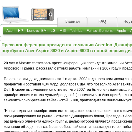
Главная
FAQ
Ноу
Acer
HP
Lenovo-IBM
LG
MSI
Toshiba
Fujitsu-Siemens
Apple
Пресс-конференция президента компании Acer Inc. Джанф
ноутбуков Acer Aspire 8920 и Aspire 6920 в новой версии д
20 мая в Москве состоялась пресс-конференция президента компании Acer
мирового IT рынка, рассказал о итогах работы компании в 2007 году и пре
По его словам, доход компании за 1 квартал 2008 года превысил доход за
процентов и составил 4,04 млрд. долларов США, что позволило Acer занят
Dell. В своем выступлении он отметил, что 2007 год был очень важным для 
приобретиения и стала мультибрендовой (напомним, что Acer приобрела ко
закончить приобретение тайваньской E-Ten, производителя мобильных устро
“Наши недавние приобретения имеют стратегическое значение, как с комме
позиционирования на рынке, - отметил Джанфранко Лянчи, Президент Acer In
раздельных элемента единой группы, целью которой является продвижени
компании объединяют свой разнообразный опыт и навыки для того, чтобы