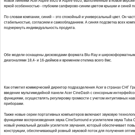
новой линейки Acer Aspire 8920 и Aspire 6920, выполненные в новой верси
яркой особенностью - глубоким сапфирово-синим цветом крышки и синей п
По словам компании, синий – это спокойный и универсальный цвет. Он час
стабильностью, согласием и самообладанием. А синяя подсветка всех ком
подчеркнуть индивидуальность продукта.
Обе модели оснащены дисководами формата Blu-Ray и широкоформатным
диагоналями 18,4- и 16-дюймов и временем отклика всего 8мс.
Как отметил коммерческий директор подразделения Acer в странах СНГ Гр
введение мультимедийной панели Acer CineDash с сенсорным интерфейсо
функциями, осуществлять регулировку громкости с учетом интуитивных на
приборами.
Также новые серии портативных компьютеров включают звуковую технологи
функциями воспроизведения звука CineSurround и усилителем звука Tuba Ci
новый уникальный дизайн усилителя звучания, который обеспечивает по
конструкции, обеспечивающей ровный звуковой поток для получения оптим