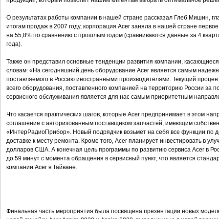
продукции, который позволит нашим клиентам выбрать оптимальное решен
О результатах работы компании в нашей стране рассказал Глеб Мишин, гла
итогам продаж в 2007 году, корпорация Acer заняла в нашей стране перво
на 55,8% по сравнению с прошлым годом (сравниваются данные за 4 кварта
года).
Также он представил основные тенденции развития компании, касающиеся 
словам: «На сегодняшний день оборудование Acer является самым надежн
поставляемого в Россию иностранными производителями. Текущий процен
всего оборудования, поставленного компанией на территорию России за по
сервисного обслуживания является для наc самым приоритетным направле
Что касается практических шагов, которые Acer предпринимает в этом нап
соглашение с авторизованным поставщиком запчастей, имеющим собственн
«ИнтерРадиоПрибор». Новый подрядчик возьмет на себя все функции по до
доставке к месту ремонта. Кроме того, Acer планирует инвестировать в улу
долларов США. А конечная цель программы по развитию сервиса Acer в Ро
до 59 минут с момента обращения в сервисный пункт, что является станд
компании Acer в Тайване.
Финальная часть мероприятия была посвящена презентации новых моделе