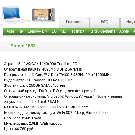
Главная
FAQ
Ноу
Acer
HP
Lenovo-IBM
LG
MSI
Toshiba
Fujitsu-Siemens
Apple
Studio 1537
Экран: 15.4" WXGA+ 1440x900 Truelife LED
Оперативная память: 4096Mb DDR2 667MHz
Процессор: Intel® Core™ 2 Duo T9400 2.53GHz 6Mb / 1066MHz
Видеокарта: ATI Radeon HD3450 256Mb
Жесткий диск: 250Gb SATA 5400rpm
Оптический привод: DVD+ / -RW с щелевой загрузкой
Операционная система: Microsoft® Windows® Vista™ Home Premium
Аккумулятор: Li-Ion 6-cell 56WHr
Размеры и вес: 355.6x25.3 / 33.0x261.5мм / 2.77кг
Беспроводные коммуникации: Wi-Fi 802.11b / g, Bluetooth 2.0
Срок гарантии: 3 года
Мультимедиа: 2.0MP WEB камера
Цена: 44 760 руб