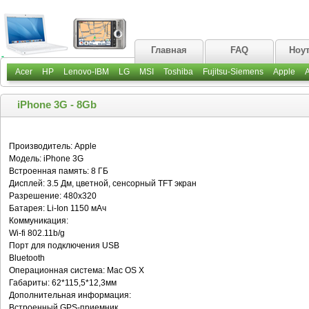
Главная
FAQ
Ноу
Acer
HP
Lenovo-IBM
LG
MSI
Toshiba
Fujitsu-Siemens
Apple
iPhone 3G - 8Gb
Производитель: Apple
Модель: iPhone 3G
Встроенная память: 8 ГБ
Дисплей: 3.5 Дм, цветной, сенсорный TFT экран
Разрешение: 480x320
Батарея: Li-Ion 1150 мАч
Коммуникация:
Wi-fi 802.11b/g
Порт для подключения USB
Bluetooth
Операционная система: Mac OS X
Габариты: 62*115,5*12,3мм
Дополнительная информация:
Встроенный GPS-приемник