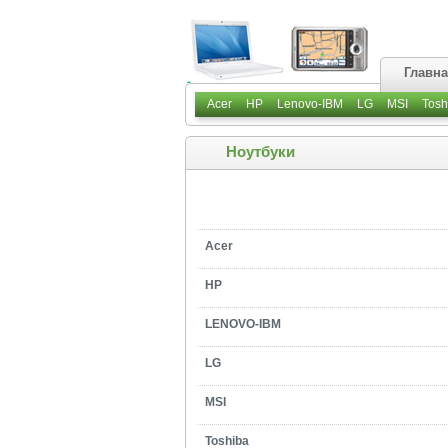
Главн
Acer
HP
Lenovo-IBM
LG
MSI
Tosh
Ноутбуки
Acer
HP
LENOVO-IBM
LG
MSI
Toshiba