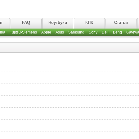
ая
FAQ
Ноутбуки
КПК
Статьи
iba
Fujitsu-Siemens
Apple
Asus
Samsung
Sony
Dell
Benq
Gatewa