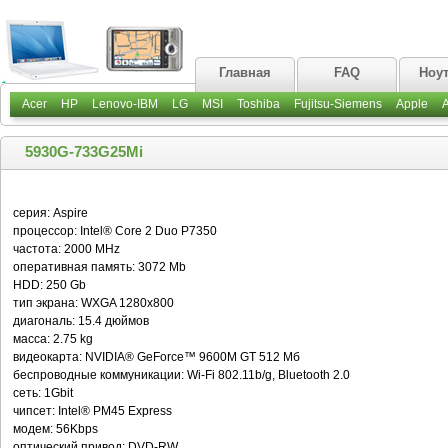
Главная
FAQ
Ноу
Acer
HP
Lenovo-IBM
LG
MSI
Toshiba
Fujitsu-Siemens
Apple
5930G-733G25Mi
серия: Aspire
процессор: Intel® Core 2 Duo P7350
частота: 2000 MHz
оперативная память: 3072 Mb
HDD: 250 Gb
тип экрана: WXGA 1280х800
диагональ: 15.4 дюймов
масса: 2.75 kg
видеокарта: NVIDIA® GeForce™ 9600M GT 512 Мб
беспроводные коммуникации: Wi-Fi 802.11b/g, Bluetooth 2.0
сеть: 1Gbit
чипсет: Intel® PM45 Express
модем: 56Kbps
оптический привод: DVD-RW