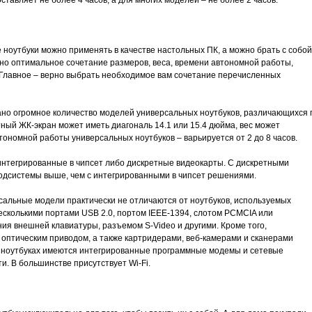
тавляет не более 4 часов, а для многих моделей – не более 2 часов.
 ноутбуки можно применять в качестве настольных ПК, а можно брать с собой
жно оптимальное сочетание размеров, веса, времени автономной работы,
Главное – верно выбрать необходимое вам сочетание перечисленных
дано огромное количество моделей универсальных ноутбуков, различающихся 
ный ЖК-экран может иметь диагональ 14.1 или 15.4 дюйма, вес может
автономной работы универсальных ноутбуков – варьируется от 2 до 8 часов.
интегрированные в чипсет либо дискретные видеокарты. С дискретными
одсистемы выше, чем с интегрированными в чипсет решениями.
льные модели практически не отличаются от ноутбуков, используемых
сколькими портами USB 2.0, портом IEEE-1394, слотом PCMCIA или
ия внешней клавиатуры, разъемом S-Video и другими. Кроме того,
 оптическим приводом, а также картридерами, веб-камерами и сканерами
х ноутбуках имеются интегрированные программные модемы и сетевые
и. В большинстве присутствует Wi-Fi.