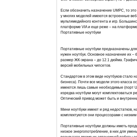
Если обозначить назначение UMPC, то это
у многих моделей имеются встроенные веб-
мультимедийного контента и игр. Большин
платформе VIA и еще реже – на платформ
Портативные ноутбуки
Портативные ноутбуки предназначены для 
нужен ноутбук. Основное назначение их – 
размер ЖК-экрана – до 12.1 дюйма. Графи
версий мобильных чипсетов.
Стандартом в этом виде ноутбуков стало н
бизнеса). Почти все модели этого класса о
имеются лишь самые необходимые (порт US
изредка ноутбуки могут комплектоваться р
Оптический привод может быть и внутренн
Мини ноутбуки имеют и ряд недостатков, н
комплектуются они процессорами с низким
Портативные ноутбуки должны иметь продо
низкое энергопотребление, в них для умен