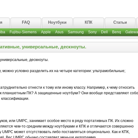
ая
FAQ
Ноутбуки
КПК
Статьи
iba
Fujitsu-Siemens
Apple
Asus
Samsung
Sony
Dell
Benq
Gatewa
ативные, универсальные, дескноуты.
 универсальные, дескноуты.
у, можно условно разделить их на четыре категории: ультрамобильные;
атруднительно отнести к тому или иному классу. Например, к чему относить
и к планшетным ПК? А защищенные ноутбуки? Они вообще представляют соб
й классификации.
ков, или UMPC, занимает особое место в ряду портативных ПК. Их сложно
являются чем-то средним между ноутбуками и КПК и отличаются совершенно
у UMPC может отсутствовать либо поставляться опционально. Как и КПК,
в). Вес UMPC обычно составляет меньше килограмма.