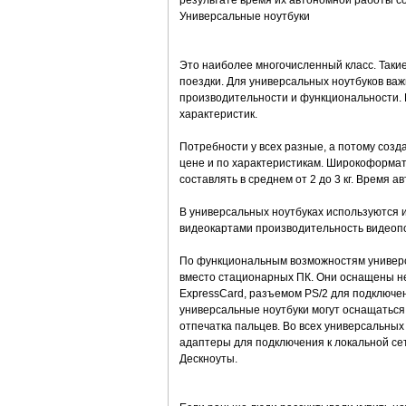
результате время их автономной работы сос
Универсальные ноутбуки
Это наиболее многочисленный класс. Такие
поездки. Для универсальных ноутбуков ва
производительности и функциональности. 
характеристик.
Потребности у всех разные, а потому соз
цене и по характеристикам. Широкоформат
составлять в среднем от 2 до 3 кг. Время 
В универсальных ноутбуках используются 
видеокартами производительность видеоп
По функциональным возможностям универса
вместо стационарных ПК. Они оснащены не
ExpressCard, разъемом PS/2 для подключен
универсальные ноутбуки могут оснащаться
отпечатка пальцев. Во всех универсальны
адаптеры для подключения к локальной сет
Дескноуты.