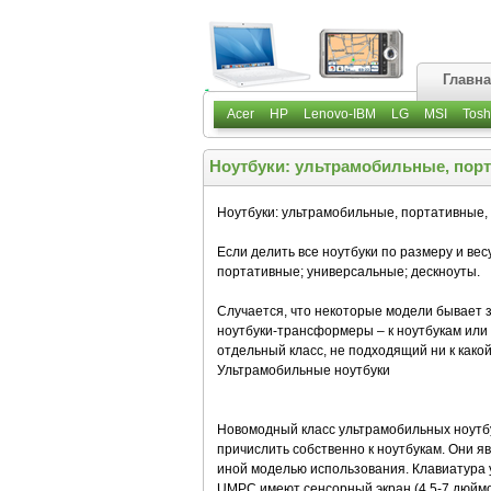
Главн
Acer
HP
Lenovo-IBM
LG
MSI
Tosh
Ноутбуки: ультрамобильные, порт
Ноутбуки: ультрамобильные, портативные,
Если делить все ноутбуки по размеру и вес
портативные; универсальные; дескноуты.
Случается, что некоторые модели бывает з
ноутбуки-трансформеры – к ноутбукам ил
отдельный класс, не подходящий ни к како
Ультрамобильные ноутбуки
Новомодный класс ультрамобильных ноутбу
причислить собственно к ноутбукам. Они 
иной моделью использования. Клавиатура 
UMPC имеют сенсорный экран (4.5-7 дюймо