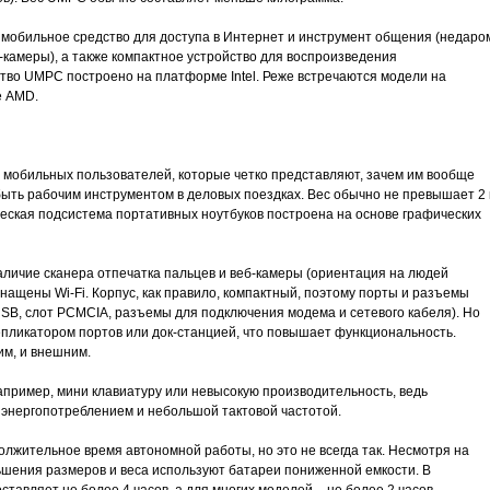
 мобильное средство для доступа в Интернет и инструмент общения (недаро
камеры), а также компактное устройство для воспроизведения
ство UMPC построено на платформе Intel. Реже встречаются модели на
е AMD.
мобильных пользователей, которые четко представляют, зачем им вообще
быть рабочим инструментом в деловых поездках. Вес обычно не превышает 2 к
ческая подсистема портативных ноутбуков построена на основе графических
аличие сканера отпечатка пальцев и веб-камеры (ориентация на людей
снащены Wi-Fi. Корпус, как правило, компактный, поэтому порты и разъемы
B, слот PCMCIA, разъемы для подключения модема и сетевого кабеля). Но
епликатором портов или док-станцией, что повышает функциональность.
им, и внешним.
апример, мини клавиатуру или невысокую производительность, ведь
 энергопотреблением и небольшой тактовой частотой.
лжительное время автономной работы, но это не всегда так. Несмотря на
ьшения размеров и веса используют батареи пониженной емкости. В