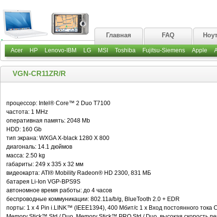
Главная
FAQ
Ноу
Acer
HP
Lenovo-IBM
LG
MSI
Toshiba
Fujitsu-Siemens
Apple
VGN-CR11ZR/R
процессор: Intel® Core™ 2 Duo T7100
частота: 1 MHz
оперативная память: 2048 Mb
HDD: 160 Gb
тип экрана: WXGA X-black 1280 X 800
диагональ: 14.1 дюймов
масса: 2.50 kg
габариты: 249 x 335 x 32 мм
видеокарта: ATI® Mobility Radeon® HD 2300, 831 МБ
батарея Li-Ion VGP-BPS9S
автономное время работы: до 4 часов
беспроводные коммуникации: 802.11a/b/g, BlueTooth 2.0 + EDR
порты: 1 x 4 Pin i.LINK™ (IEEE1394), 400 Мбит/с 1 x Вход постоянного тока
Memory Stick™ Std / Duo, Memory Stick™ PRO Std / Duo, высокая скорость 