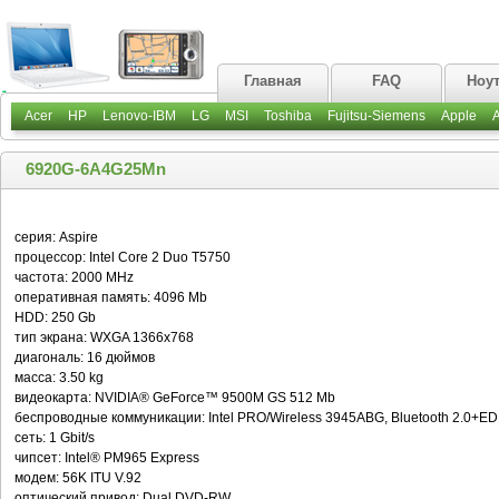
Главная
FAQ
Ноу
Acer
HP
Lenovo-IBM
LG
MSI
Toshiba
Fujitsu-Siemens
Apple
6920G-6A4G25Mn
серия: Aspire
процессор: Intel Core 2 Duo T5750
частота: 2000 MHz
оперативная память: 4096 Mb
HDD: 250 Gb
тип экрана: WXGA 1366x768
диагональ: 16 дюймов
масса: 3.50 kg
видеокарта: NVIDIA® GeForce™ 9500M GS 512 Mb
беспроводные коммуникации: Intel PRO/Wireless 3945ABG, Bluetooth 2.0+E
сеть: 1 Gbit/s
чипсет: Intel® PM965 Express
модем: 56K ITU V.92
оптический привод: Dual DVD-RW