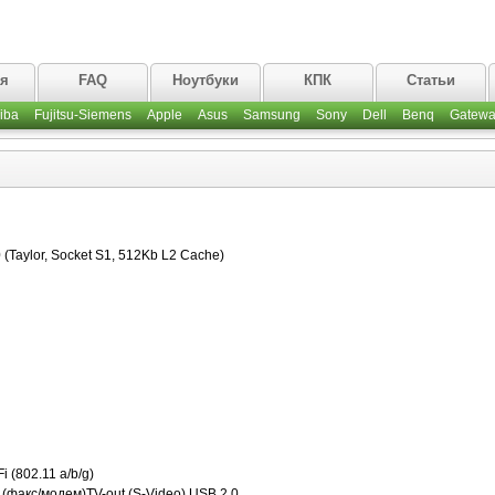
ая
FAQ
Ноутбуки
КПК
Статьи
iba
Fujitsu-Siemens
Apple
Asus
Samsung
Sony
Dell
Benq
Gatewa
Taylor, Socket S1, 512Kb L2 Cache)
 (802.11 a/b/g)
 (факс/модем)TV-out (S-Video) USB 2.0