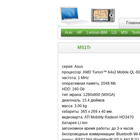
Главн
Acer
HP
Lenovo-IBM
LG
MSI
Tosh
M51Tr
серия: Asus
процессор: AMD Turion™ 64x2 Mobile QL-60 (
частота: 1 MHz
оперативная память: 2048 Mb
HDD: 160 Gb
тип экрана: 1280x800 (WXGA)
диагональ: 15.4 дюймов
масса: 3.00 kg
габариты: 365 x 269 x 40 мм.
видеокарта: ATI Mobility Radeon HD3470
батарея Li-Ion
автономное время работы: до 3-х часов
беспроводные коммуникации: Bluetooth Wi-Fi
порты: IEEE1394 (FireWire)RJ45 (LAN) RJ11