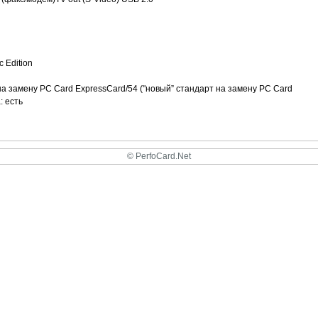
 Edition
на замену PC Card ExpressCard/54 ("новый” стандарт на замену PC Card
 есть
© PerfoCard.Net