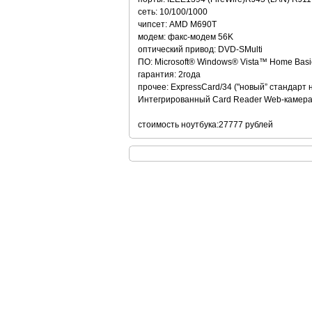
сеть: 10/100/1000
чипсет: AMD M690T
модем: факс-модем 56K
оптический привод: DVD-SMulti
ПО: Microsoft® Windows® Vista™ Home Basic
гарантия: 2года
прочее: ExpressCard/34 ("новый” стандарт 
Интегрированный Card Reader Web-камера:
стоимость ноутбука:27777 рублей