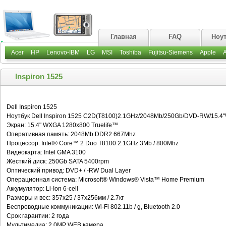
Главная
FAQ
Ноу
Acer
HP
Lenovo-IBM
LG
MSI
Toshiba
Fujitsu-Siemens
Apple
Inspiron 1525
Dell Inspiron 1525
Ноутбук Dell Inspiron 1525 C2D(T8100)2.1GHz/2048Mb/250Gb/DVD-RW/15.4
Экран: 15.4" WXGA 1280x800 Truelife™
Оперативная память: 2048Mb DDR2 667Mhz
Процессор: Intel® Core™ 2 Duo T8100 2.1GHz 3Mb / 800Mhz
Видеокарта: Intel GMA 3100
Жесткий диск: 250Gb SATA 5400rpm
Оптический привод: DVD+ / -RW Dual Layer
Операционная система: Microsoft® Windows® Vista™ Home Premium
Аккумулятор: Li-Ion 6-cell
Размеры и вес: 357x25 / 37x256мм / 2.7кг
Беспроводные коммуникации: Wi-Fi 802.11b / g, Bluetooth 2.0
Срок гарантии: 2 года
Мультимедиа: 2.0MP WEB камера