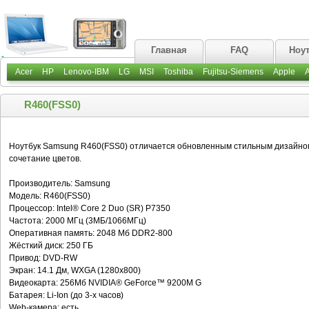
Главная
FAQ
Ноу
Acer
HP
Lenovo-IBM
LG
MSI
Toshiba
Fujitsu-Siemens
Apple
R460(FSS0)
Ноутбук Samsung R460(FSS0) отличается обновленным стильным дизайно
сочетание цветов.
Производитель: Samsung
Модель: R460(FSS0)
Процессор: Intel® Core 2 Duo (SR) P7350
Частота: 2000 МГц (3МБ/1066МГц)
Оперативная память: 2048 Мб DDR2-800
Жёсткий диск: 250 ГБ
Привод: DVD-RW
Экран: 14.1 Дм, WXGA (1280х800)
Видеокарта: 256Мб NVIDIA® GeForce™ 9200M G
Батарея: Li-Ion (до 3-х часов)
Web-камера: есть