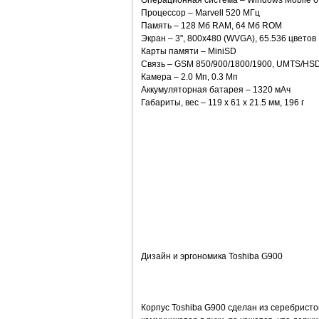
Операционная система – Windows Mobile 6.
Процессор – Marvell 520 МГц
Память – 128 Мб RАM, 64 Мб ROM
Экран – 3", 800x480 (WVGA), 65.536 цветов
Карты памяти – MiniSD
Связь – GSM 850/900/1800/1900, UMTS/HSDPA
Камера – 2.0 Мп, 0.3 Мп
Аккумуляторная батарея – 1320 мАч
Габариты, вес – 119 х 61 х 21.5 мм, 196 г
Дизайн и эргономика Toshiba G900
Корпус Toshiba G900 сделан из серебристог