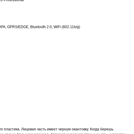
0 Professional
, GPRS/EDGE, Bluetooth 2.0, WiFi (802.11b/g)
о пластика. Лицевая часть имеет черную окантовку. Когда берешь