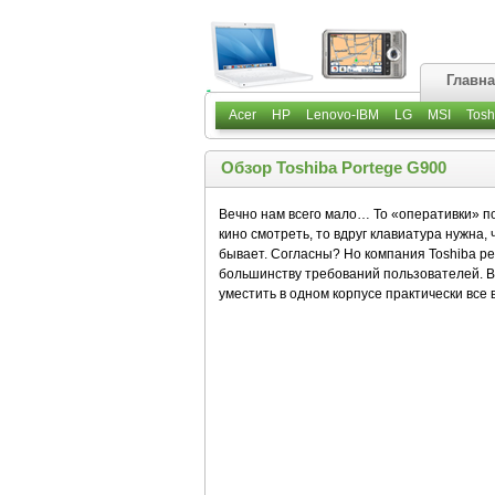
Главн
Acer
HP
Lenovo-IBM
LG
MSI
Tosh
Обзор Toshiba Portege G900
Вечно нам всего мало… То «оперативки» п
кино смотреть, то вдруг клавиатура нужна,
бывает. Согласны? Но компания Toshiba ре
большинству требований пользователей. 
уместить в одном корпусе практически вс