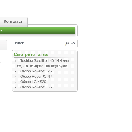
Контакты
y
Смотрите также
Toshiba Satellite L40-14H для
е
тех, кто не играет на ноутбуках.
Обзор RoverPC P6
Обзор RoverPC N7
Обзор LG KS20
Обзор RoverPC S6