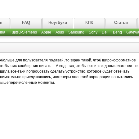
ая
FAQ
Ноутбуки
КПК
Статьи
iba
Fujitsu-Siemens
Apple
Asus
Samsung
Sony
Dell
Benq
Gatewa
обольше для пользователя подавай, то экран такой, чтоб широкоформатное
 чтобы смс-сообщения писать… А ведь так, чтобы все и «в одном флаконе» - н
шила все-таки попробовать сделать устройство, которое будет отвечать
Внимательно прислушавшись, инженеры японской корпорации попытались
е вышеперечисленные моменты.