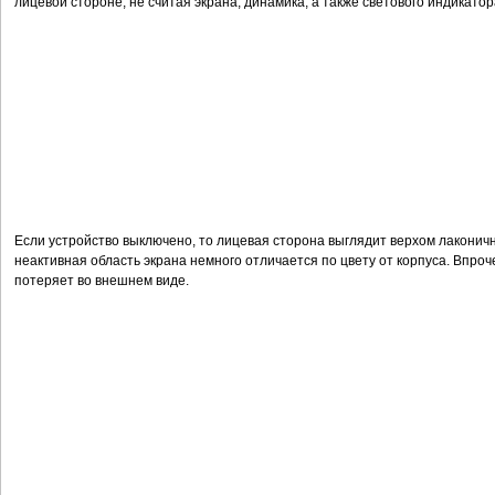
лицевой стороне, не считая экрана, динамика, а также светового индикато
Если устройство выключено, то лицевая сторона выглядит верхом лаконично
неактивная область экрана немного отличается по цвету от корпуса. Впроче
потеряет во внешнем виде.