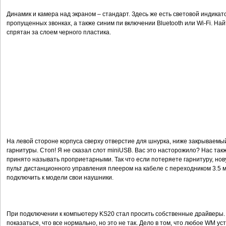
Динамик и камера над экраном – стандарт. Здесь же есть световой индика
пропущенных звонках, а также синим пи включении Bluetooth или Wi-Fi. Най
спрятан за слоем черного пластика.
На левой стороне корпуса сверху отверстие для шнурка, ниже закрываемы
гарнитуры. Стоп! Я не сказал слот miniUSB. Вас это насторожило? Нас так
принято называть проприетарными. Так что если потеряете гарнитуру, нову
пульт дистанционного управления плеером на кабеле с переходником 3.5 мм
подключить к модели свои наушники.
При подключении к компьютеру KS20 стал просить собственные драйверы. 
показаться, что все нормально, но это не так. Дело в том, что любое WM у