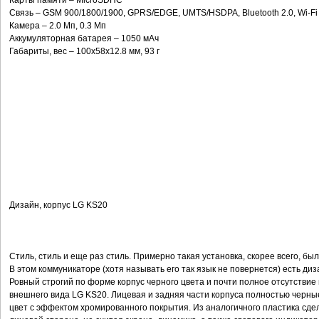
Карты памяти – MicroSDHC
Связь – GSM 900/1800/1900, GPRS/EDGE, UMTS/HSDPA, Bluetooth 2.0, Wi-Fi
Камера – 2.0 Мп, 0.3 Мп
Аккумуляторная батарея – 1050 мАч
Габариты, вес – 100x58x12.8 мм, 93 г
Дизайн, корпус LG KS20
Стиль, стиль и еще раз стиль. Примерно такая установка, скорее всего, бы
В этом коммуникаторе (хотя называть его так язык не повернется) есть диза
Ровный строгий по форме корпус черного цвета и почти полное отсутстви
внешнего вида LG KS20. Лицевая и задняя части корпуса полностью черн
цвет с эффектом хромированного покрытия. Из аналогичного пластика сдел