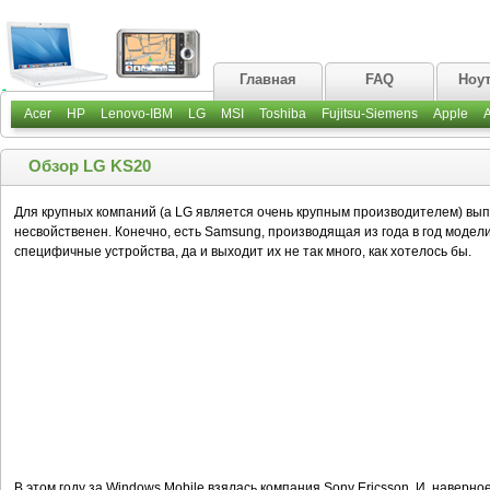
Главная
FAQ
Ноу
Acer
HP
Lenovo-IBM
LG
MSI
Toshiba
Fujitsu-Siemens
Apple
Обзор LG KS20
Для крупных компаний (а LG является очень крупным производителем) вып
несвойственен. Конечно, есть Samsung, производящая из года в год модели
специфичные устройства, да и выходит их не так много, как хотелось бы.
В этом году за Windows Mobile взялась компания Sony Ericsson. И, наверно