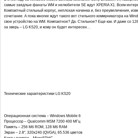
самые заядлые фанаты WM и нелюбители SE ждут XPERIA X1. Всем интересн
Компактный стильный корпус, неплохая начинка и, без преувеличения, изв
сочетание. А пока многие ждут такого вот стильного коммуникатора на Win
свое устройство на WM. Компактное? Да. Стильное? Еще как. И даже со 12
за зверь – LG KS20, и кому он будет интересен…
Технические характеристики LG KS20
Операционная система – Windows Mobile 6
Процессор – Qualcomm MSM 7200 400 МГц
Память – 256 Мб ROM, 128 Мб RAM
Экран – 2.8", 320x240 (QVGA), 65.536 цветов