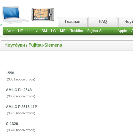
Главная
FAQ
Ноу
Acer
HP
Lenovo-IBM
LG
MSI
Toshiba
Fujitsu-Siemens
Apple
Ноутбуки
/
Fujitsu-Siemens
1556
(3301 просмотров)
AMILO Pa 2548
(3656 просмотров)
AMILO Pi2515-11P
(3595 просмотров)
C-1320
(3320 просмотров)