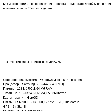
Как можно догадаться по названию, новинка продолжает линейку навигаци
примечательного? Читайте далее.
Технические характеристики RoverPC N7
Операционная система – Windows Mobile 6 Professional
Процессор – Samsung SC32442B, 400 МГц
Память – 128 Мб ROM, 64 Мб RAM
Экран – 2.8", 320x240 (QVGA), 65.536 цветов
Карты памяти – MicroSD
Связь – GSM 900/1800/1900, GPRS/EDGE, Bluetooth 2.0
GPS – SirfStar III