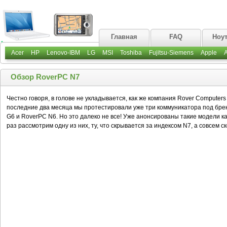
Главная
FAQ
Ноу
Acer
HP
Lenovo-IBM
LG
MSI
Toshiba
Fujitsu-Siemens
Apple
Обзор RoverPC N7
Честно говоря, в голове не укладывается, как же компания Rover Computer
последние два месяца мы протестировали уже три коммуникатора под бре
G6 и RoverPC N6. Но это далеко не все! Уже анонсированы такие модели к
раз рассмотрим одну из них, ту, что скрывается за индексом N7, а совсем 