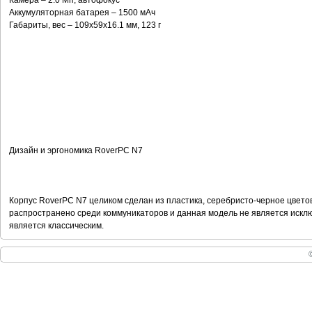
Камера – 2.0 Мп, автофокус
Аккумуляторная батарея – 1500 мАч
Габариты, вес – 109x59x16.1 мм, 123 г
Дизайн и эргономика RoverPC N7
Корпус RoverPC N7 целиком сделан из пластика, серебристо-черное цвет
распространено среди коммуникаторов и данная модель не является исклю
является классическим.