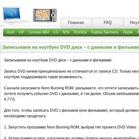
Главная
FAQ
Ноу
Acer
HP
Lenovo-IBM
LG
MSI
Toshiba
Fujitsu-Siemens
Apple
Записываем на ноутбуке DVD диск – с данными и фильмам
Записываем на ноутбуке DVD диск – с данными и фильмами.
Запись DVD ничем принципиально не отличается от записи CD. Только не
ноутбуке поддерживало такую возможность.
Сначала запускаете Nero Burning ROM, указываете, что хотите записыват
хотите получить (обычно DVD с данными), и так далее. Объем записыва
4,7 Гб.
Для того, чтобы записать DVD с фильмом (или фильмами), который долже
необходимо проделать:
1. Запустить программу Nero Burning ROM, выбрав тип проекта DVD Video.
2. Затем появится окно, в котором вы должны будете указать видеофайлы,