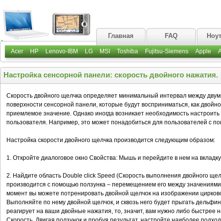
Главная
FAQ
Ноу
Acer
HP
Lenovo-IBM
LG
MSI
Toshiba
Fujitsu-Siemens
Apple
Настройка сенсорной панели: скорость двойного нажатия.
Скорость двойного щелчка определяет минимальный интервал между двум
поверхности сенсорной панели, которые будут восприниматься, как двойн
приемлемое значение. Однако иногда возникает необходимость настроить 
пользователя. Например, это может понадобиться для пользователей с п
Настройка скорости двойного щелчка производится следующим образом:
1. Откройте диалоговое окно Свойства: Мышь и перейдите в нем на вкладку 
2. Найдите область Double click Speed (Скорость выполнения двойного ще
производится с помощью ползунка – перемещением его между значениями S
момент вы можете потренировать двойной щелчок на изображении цирково
Выполняйте по нему двойной щелчок, и сквозь него будет прыгать дельфин.
реагирует на ваши двойные нажатия, то, значит, вам нужно либо быстрее 
Скорость. Двигая ползунок и пробуя результат, настройте наиболее подхо