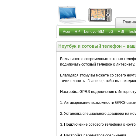
Главн
Acer
HP
Lenovo-IBM
LG
MSI
Tosh
Ноутбук и сотовый телефон – ва
Большинство современных сотовых телеф
подключать сотовый телефон к Интернету, а
Благодаря этому вы можете со своего ноут
точки планеты. Главное, чтобы вы находил
Настройка GPRS-подключения к Интернету 
1. Активирование возможности GPRS-связи
2. Установка специального драйвера на ноу
3. Подключение сотового телефона к ноутбу
4. Настройка параметров соединения.