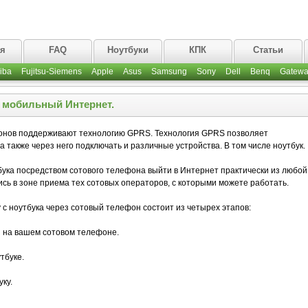
ая
FAQ
Ноутбуки
КПК
Статьи
iba
Fujitsu-Siemens
Apple
Asus
Samsung
Sony
Dell
Benq
Gatewa
ш мобильный Интернет.
онов поддерживают технологию GPRS. Технология GPRS позволяет
 также через него подключать и различные устройства. В том числе ноутбук.
бука посредством сотового телефона выйти в Интернет практически из любой
ись в зоне приема тех сотовых операторов, с которыми можете работать.
с ноутбука через сотовый телефон состоит из четырех этапов:
 на вашем сотовом телефоне.
тбуке.
ку.