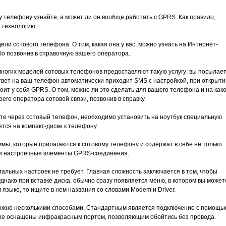
у телефону узнайте, а может ли он вообще работать с GPRS. Как правило,
технологию.
ли сотового телефона. О том, какая она у вас, можно узнать на Интернет-
бо позвонив в справочную вашего оператора.
многих моделей сотовых телефонов предоставляют такую услугу: вы посылае
твет на ваш телефон автоматически приходит SMS с настройкой, при открыти
ит у себя GPRS. О том, можно ли это сделать для вашего телефона и на как
его оператора сотовой связи, позвонив в справку.
ете через сотовый телефон, необходимо установить на ноутбук специальную
тся на компакт-диске к телефону.
мы, которые прилагаются к сотовому телефону и содержат в себе не только
 и настроечные элементы GPRS-соединения.
иальных настроек не требует. Главная сложность заключается в том, чтобы
Однако при вставке диска, обычно сразу появляется меню, в котором вы может
языке, то ищите в нем названия со словами Modem и Driver.
можно несколькими способами. Стандартным является подключение с помощь
ые оснащены инфракрасным портом, позволяющим обойтись без провода.