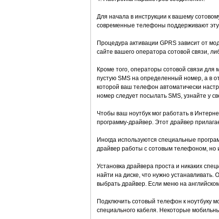
Для начала в инструкции к вашему сотовом
современные телефоны поддерживают эту 
Процедура активации GPRS зависит от моде
сайте вашего оператора сотовой связи, ли
Кроме того, операторы сотовой связи для 
пустую SMS на определенный номер, а в о
которой ваш телефон автоматически настро
номер следует посылать SMS, узнайте у сво
Чтобы ваш ноутбук мог работать в Интерн
программу-драйвер. Этот драйвер прилагае
Иногда используются специальные програм
драйвер работы с сотовым телефоном, но
Установка драйвера проста и никаких спец
найти на диске, что нужно устанавливать. 
выбрать драйвер. Если меню на английском 
Подключить сотовый телефон к ноутбуку 
специального кабеля. Некоторые мобильн