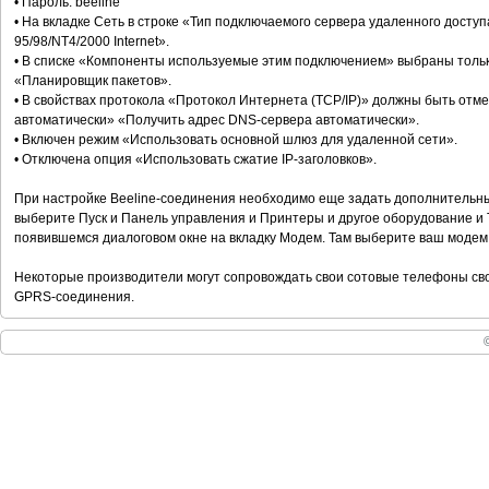
• Пароль: beeline
• На вкладке Сеть в строке «Тип подключаемого сервера удаленного досту
95/98/NT4/2000 Internet».
• В списке «Компоненты используемые этим подключением» выбраны тольк
«Планировщик пакетов».
• В свойствах протокола «Протокол Интернета (ТСР/IР)» должны быть отме
автоматически» «Получить адрес DNS-сервера автоматически».
• Включен режим «Использовать основной шлюз для удаленной сети».
• Отключена опция «Использовать сжатие IР-заголовков».
При настройке Вeeline-соединения необходимо еще задать дополнительны
выберите Пуск и Панель управления и Принтеры и другое оборудование и 
появившемся диалоговом окне на вкладку Модем. Там выберите ваш модем и
Некоторые производители могут сопровождать свои сотовые телефоны с
GPRS-соединения.