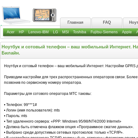
Главная
FAQ
Ноу
Acer
HP
Lenovo-IBM
LG
MSI
Toshiba
Fujitsu-Siemens
Apple
Ноутбук и сотовый телефон – ваш мобильный Интернет. Н
Билайн.
Ноутбук и сотовый телефон – ваш мобильный Интернет. Настройки GPRS 
Приводим настройки для трех распространенных операторов связи. Боле
позвонив по сервисному номеру оператора.
Параметры для сотового оператора МТС таковы:
• Телефон: 99***1#
• Логин (имя пользователя): mts
• Пароль: mts
• Тип удаленного сервера: «PPP: Windows 95/98/NT4/2000 Internet»
• Должна быть отмечена флажком опция «Программное сжатие данных».
• Выбрано среди допустимых сетевых протоколов: только «ТСР/IР».