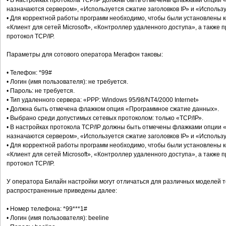
• В настройках протокола ТСР/IР должны быть отмечены флажками опции 
назначаются сервером», «Используется сжатие заголовков IР» и «Использ
• Для корректной работы программ необходимо, чтобы были установлены к
«Клиент для сетей Microsoft», «Контроллер удаленного доступа», а также
протокол ТСР/IР.
Параметры для сотового оператора Мегафон таковы:
• Телефон: *99#
• Логин (имя пользователя): не требуется.
• Пароль: не требуется.
• Тип удаленного сервера: «PPP: Windows 95/98/NT4/2000 Internet»
• Должна быть отмечена флажком опция «Программное сжатие данных».
• Выбрано среди допустимых сетевых протоколом: только «ТСР/IР».
• В настройках протокола ТСР/IР должны быть отмечены флажками опции 
назначаются сервером», «Используется сжатие заголовков IР» и «Использ
• Для корректной работы программ необходимо, чтобы были установлены к
«Клиент для сетей Microsoft», «Контроллер удаленного доступа», а также
протокол ТСР/IР.
У оператора Билайн настройки могут отличаться для различных моделей 
распространенные приведены далее:
• Номер телефона: *99***1#
• Логин (имя пользователя): beeline