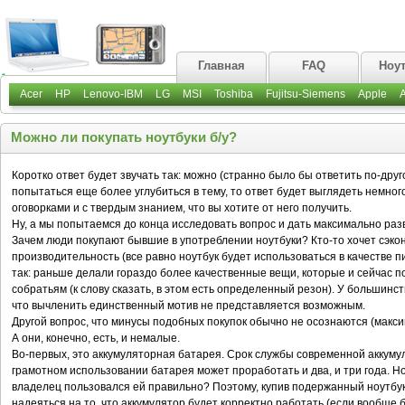
Главная
FAQ
Ноу
Acer
HP
Lenovo-IBM
LG
MSI
Toshiba
Fujitsu-Siemens
Apple
Можно ли покупать ноутбуки б/у?
Коротко ответ будет звучать так: можно (странно было бы ответить по-друго
попытаться еще более углубиться в тему, то ответ будет выглядеть немно
оговорками и с твердым знанием, что вы хотите от него получить.
Ну, а мы попытаемся до конца исследовать вопрос и дать максимально раз
Зачем люди покупают бывшие в употреблении ноутбуки? Кто-то хочет сэкон
производительность (все равно ноутбук будет использоваться в качестве
так: раньше делали гораздо более качественные вещи, которые и сейчас 
собратьям (к слову сказать, в этом есть определенный резон). У большинс
что вычленить единственный мотив не представляется возможным.
Другой вопрос, что минусы подобных покупок обычно не осознаются (максим
А они, конечно, есть, и немалые.
Во-первых, это аккумуляторная батарея. Срок службы современной аккумул
грамотном использовании батарея может проработать и два, и три года. Н
владелец пользовался ей правильно? Поэтому, купив подержанный ноутбук
надеяться на то, что аккумулятор будет корректно работать (если вообще бу