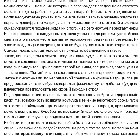
Второй — и, наверное, самый существенный — минус: незнание истории а
можно сказать — незнание истории не освобождает владельца от ответств
сказать, глядя на работающий старый аппарат? Только то, что в данный мо
могли неоднократно ронять, или он испытывал залитие разными жидкостя
порвали дешифратор матрицы, а потом закрепили его картонкой и скотчем
обнаруживаются позднее, когда ни с того, ни с сего ноутбук перестает нор
Из всего сказанного следует вывод: если уж вы твердо решили купить быв
сделать это в таком месте, где вы потом сможете предъявить претензии. 
знаете владельца и уверены, что он не будет утаивать от вас неприятные 
Самым плохим вариантом станет покупка по объявлению в газете.
Также, неплохо, если в момент покупки с вами будет кто-то, кто хотя бы не
можете в совершенстве знать компьютер, понимать тонкости различий архи
вряд ли пригодится. При покупке старой машины, специалист, заглянув в ба
— эта машина "битая", или по состоянию свечных отверстий определит, что
Так же и с ноутбуками: по неприметной трещине на крышке матрицы спец
предположить, что ноутбук подвергался физическому воздействию (удар и
винчестера предположить его скорый выход из строя.
Еще одно замечание: если есть такая возможность, то брать подержанный
back", т.е. возможность возврата ноутбука в течение некоторого срока (пус
это время необходимо тщательно протестировать аппарат, и, при выявлен
можете вернуть ноутбук обратно продавцу (в крайнем случае, если неиспра
В большинстве случаев, продавцы идут на такой вариант покупки.
В общем-то понятно, что покупка любой бывшей в употреблении вещи срод
лишены возможности воздействовать на результат, то здесь не только мо
меры, которые помогут вам выиграть. Любая мелочь может оказаться реш