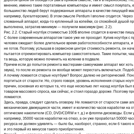
дорогой ценой он обойдется (как в прямом смысле, так и в переносном). Но,
мнению, именно такие портативные компьютеры и имеет смысл покупать, ес
большинство людей берут подержанные аппараты в качестве пишущей маш
например, бухгалтерские). В этом смысле Pentium I вполне сгодится. Через п
сломанный аппарат, когда-то купленный за копейки, со спокойной душой п
выполнена, затратив минимум — получили максимум (рис. 2.2).
Рис. 2.2. Старый ноутбук стоимостью 100$ вполне сгодится в качестве пи
С более современным аппаратом такое уже не проходит. Купив ноутбук с пр
человек ожидает более длительное время работоспособности аппарата, и
не готов. Поэтому, услышав в сервисном центре стоимость ремонта, он на
пытается отремонтировать компьютер самостоятельно. Такие попытки, чащ
та вещь, которую можно починить на коленке в подвале.
Причем если до попыток ремонта мастерами-самоучками аппарат мог хоть к
звука), то после их ремонта он вообще может перестать включаться. Подоб
А почему ломаются старые ноутбуки? Вопрос далеко не риторический. Пон
портиться от старости. Но, строго говоря, уровень исполнения старых ноу
причин, основная из которых та, что еще несколько лет назад ноутбук был
товаром массового спроса, как сейчас, и стоил гораздо дороже. Поэтому прос
ломаются.
Здесь, правда, следует сделать оговорку. Не ломаются от старости сами
механические движущиеся части, имеет и количество часов наработки на от
оптические накопители (CD, DVD/CDRW и т. д.) и флоппи-дисководы. Если 
например, 35000 часов наработки на отказ, а он уже проработал 50000 час
ресурса не должен удивлять — было бы, наоборот, странно, если б такого
и это первый из минусов такого приобретения.