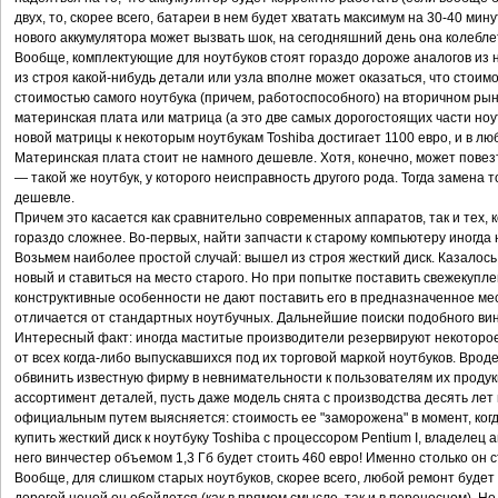
двух, то, скорее всего, батареи в нем будет хватать максимум на 30-40 ми
нового аккумулятора может вызвать шок, на сегодняшний день она колебле
Вообще, комплектующие для ноутбуков стоят гораздо дороже аналогов из
из строя какой-нибудь детали или узла вполне может оказаться, что стоимо
стоимостью самого ноутбука (причем, работоспособного) на вторичном рынк
материнская плата или матрица (а это две самых дорогостоящих части ноу
новой матрицы к некоторым ноутбукам Toshiba достигает 1100 евро, и в лю
Материнская плата стоит не намного дешевле. Хотя, конечно, может повез
— такой же ноутбук, у которого неисправность другого рода. Тогда замена
дешевле.
Причем это касается как сравнительно современных аппаратов, так и тех, 
гораздо сложнее. Во-первых, найти запчасти к старому компьютеру иногда
Возьмем наиболее простой случай: вышел из строя жесткий диск. Казалос
новый и ставиться на место старого. Но при попытке поставить свежекупл
конструктивные особенности не дают поставить его в предназначенное мес
отличается от стандартных ноутбучных. Дальнейшие поиски подобного вин
Интересный факт: иногда маститые производители резервируют некоторое
от всех когда-либо выпускавшихся под их торговой маркой ноутбуков. Вроде
обвинить известную фирму в невнимательности к пользователям их продукци
ассортимент деталей, пусть даже модель снята с производства десять лет 
официальным путем выясняется: стоимость ее "заморожена" в момент, ко
купить жесткий диск к ноутбуку Toshiba с процессором Pentium I, владеле
него винчестер объемом 1,3 Гб будет стоить 460 евро! Именно столько он 
Вообще, для слишком старых ноутбуков, скорее всего, любой ремонт будет