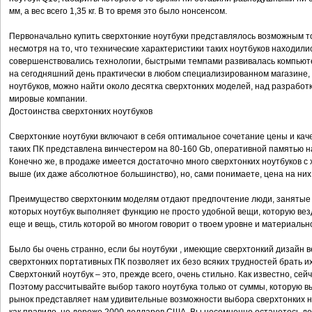
мм, а вес всего 1,35 кг. В то время это было нонсенсом.
Первоначально купить сверхтонкие ноутбуки представлялось возможным то
несмотря на то, что технические характеристики таких ноутбуков находили
совершенствовались технологии, быстрыми темпами развивалась компьют
на сегодняшний день практически в любом специализированном магазине
ноутбуков, можно найти около десятка сверхтонких моделей, над разрабо
мировые компании.
Достоинства сверхтонких ноутбуков
Сверхтонкие ноутбуки включают в себя оптимальное сочетание цены и каче
таких ПК представлена винчестером на 80-160 Gb, оперативной памятью 
Конечно же, в продаже имеется достаточно много сверхтонких ноутбуков 
выше (их даже абсолютное большинство), но, сами понимаете, цена на них
Преимущество сверхтонким моделям отдают предпочтение люди, занятые пр
которых ноутбук выполняет функцию не просто удобной вещи, которую везд
еще и вещь, стиль которой во многом говорит о твоем уровне и материаль
Было бы очень странно, если бы ноутбуки , имеющие сверхтонкий дизайн 
сверхтонких портативных ПК позволяет их безо всяких трудностей брать их
Сверхтонкий ноутбук – это, прежде всего, очень стильно. Как известно, се
Поэтому рассчитывайте выбор такого ноутбука только от суммы, которую в
рынок представляет нам удивительные возможности выбора сверхтонких но