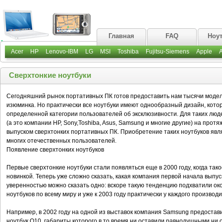
Главная
FAQ
Ноу
Acer
HP
Lenovo-IBM
LG
MSI
Toshiba
Fujitsu-Siemens
Apple
Сверхтонкие ноутбуки
Сегодняшний рынок портативных ПК готов предоставить нам тысячи моделе
изюминка. Но практически все ноутбуки имеют однообразный дизайн, кото
определенной категории пользователей об эксклюзивности. Для таких лю
(а это компании HP, Sony,Toshiba, Asus, Samsung и многие другие) на прот
выпуском сверхтонких портативных ПК. Приобретение таких ноутбуков яв
многих отечественных пользователей.
Появление сверхтонких ноутбуков
Первые сверхтонкие ноутбуки стали появляться еще в 2000 году, когда т
новинкой. Теперь уже сложно сказать, какая компания первой начала выпу
уверенностью можно сказать одно: вскоре такую тенденцию подхватили о
ноутбуков по всему миру и уже к 2003 году практически у каждого производ
Например, в 2002 году на одной из выставок компания Samsung предостав
ноутбук Q10, габариты которого в то время ни оставили равнодушными ни о