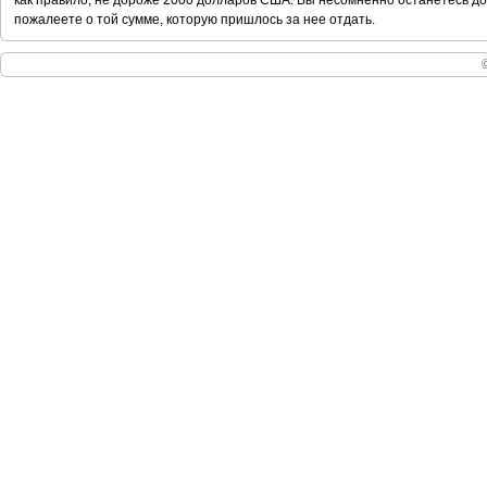
как правило, не дороже 2000 долларов США. Вы несомненно останетесь дов
пожалеете о той сумме, которую пришлось за нее отдать.