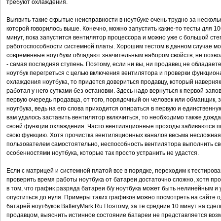
требуют охлаждения.
Выявить такие скрытые неисправности в ноутбуке очень трудно за несколько
которой говорилось выше. Конечно, можно запустить какие-то тесты для 1
минут, пока запустится вентилятор процессора и можно уже с большой ст
работоспособности системной платы. Хорошим тестом в данном случае мо
современные ноутбуки обладают значительным набором свойств, не позво
- самая последняя ступень. Поэтому, если ни вы, ни продавец не обладаете
ноутбук перегреться с целью включения вентилятора и проверки функцион
охлаждения ноутбука, то придется довериться продавцу, который наверняк
работал у него сутками без остановки. Здесь надо вернуться к первой запов
первую очередь продавца, от того, порядочный он человек или обманщик,
ноутбука, ведь на его слова приходится опираться в первую и единственну
вам удалось заставить вентилятор включиться, то необходимо также дождат
своей функции охлаждения. Часто вентиляционные проходы забиваются п
свою функцию. Хотя прочистка вентиляционных каналов весьма несложна
пользователем самостоятельно, неспособность вентилятора выполнить св
особенностями ноутбука, которые так просто устранить не удастся.
Если с матрицей и системной платой все в порядке, переходим к тестиров
проверить время работы ноутбука от батареи достаточно сложно, хотя пр
в том, что график разряда батареи б/у ноутбука может быть нелинейным и
опуститься до нуля. Примеры таких графиков можно посмотреть на сайте о
батарей ноутбуков BatteryMark.Ru Поэтому, за те средние 10 минут на сдел
продавцом, выяснить истинное состояние батареи не представляется возм