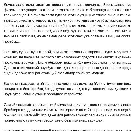
Другое дело, если гарантия производителя уже кончилась. Здесь существует
фирмы перекупщика, которая предоставит свою собственную гарантию на 
трех месяцев. Но фирма сама купила этот ноутбук у частного лица, и конеч
таких фирмах из стоимости, заплаченной частнику за ноутбук, торговой н
зарплату сотрудникам, налоги, прибыль владельца фирмы и других накладн
трехмесячной гарантии. Ведь если ноутбук все-таки сломается в течение э
якобы за свой счет, но на самом деле этот счет уже оплачен вами, как сос
ноутбука.
Поэтому существует второй, самый экономичный, вариант - купить б/у ноутбу
конечно, не получите, но зато сэкономленных средств вам хватит, в крайне
несложный ремонт. Таким образом, покупая б/у ноутбук у частника, вы игра
Однако и сломанный ноутбук стоит довольно приличных денег, а если прод
еще и дороже чем работающий экземпляр такой же модели.
Далее мы расскажем об основных моментах осмотра б/у ноутбуков при пок
продаются без коробки, без документов и редко с установочными дисками.
ноутбуков - сам ноутбук и зарядное устройство.
Самый спорный вопрос в такой комплектации - установочные диски с лице
Драйвера всегда можно скачать в интернете на сайте производителя ноут
обычно 100 мегабайт, что даже для региональных расценок с их еще лим
приемлемую сумму, не говоря уже о безлимитных тарифах.