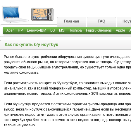
Главная
FAQ
Ноу
Acer
HP
Lenovo-IBM
LG
MSI
Toshiba
Fujitsu-Siemens
Apple
Как покупать б/у ноутбук
Рынок бывшего в употреблении оборудования существует уже очень давно
рождения обычного рынка, на котором продаются новые товары. Существу
продать свои вещи, бывшие в употреблении, но существует только одна при
желание сэкономить.
Если рассматривать конкретно б/у ноутбуки, то экономия выходит вполне з
изначально и, как и всякий подержанный компьютер, бывший в употреблени
аналогичного нового товара. И этих сэкономленных 30% вам хватит, поверь
Если б/у ноутбук продается с остатками гарантии фирмы-продавца или пр
выбор, нежели ноутбук с закончившейся гарантией. Даже если вы неспеци
критические недостатки - даже в этом случае организация, ответственная 
этот ноутбук для бесплатного ремонта этих недостатков, ведь паспортных
талоне не указано.