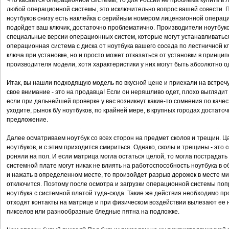
Что касается операционной системы, то для России не проблема купить в 
любой операционной системы, это исключительно вопрос вашей совести. 
ноутбуков снизу есть наклейка с серийным номером лицензионной операцио
подойдет ваш ключик, достаточно проблематично. Производители ноутбук
специальные версии операционных систем, которые могут устанавливатьс
операционная система с диска от ноутбука вашего соседа по лестничной кл
ключа при установке, но и просто может отказаться от установки в принци
производителя модели, хотя характеристики у них могут быть абсолютно о
Итак, вы нашли подходящую модель по вкусной цене и приехали на встречу
свое внимание - это на продавца! Если он неряшливо одет, плохо выглядит -
если при дальнейшей проверке у вас возникнут какие-то сомнения по качес
уходите, рынок б/у ноутбуков, по крайней мере, в крупных городах достато
предложение.
Далее осматриваем ноутбук со всех сторон на предмет сколов и трещин. Ц
ноутбуков, и с этим приходится смириться. Однако, сколы и трещины - это 
роняли на пол. И если матрица могла остаться целой, то могла пострадат
системной плате могут никак не влиять на работоспособность ноутбука в об
и нажать в определенном месте, то произойдет разрыв дорожек в месте м
отключится. Поэтому после осмотра и загрузки операционной системы поп
ноутбука с системной платой туда-сюда. Такие же действия необходимо про
отходят контакты на матрице и при физическом воздействии вылезают ее 
пикселов или разнообразные бледные пятна на подложке.