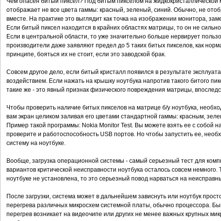
Чем опасен битый пиксел? Под битым пикселом на жидкокристаллической 
отображает не все цвета гаммы: красный, зеленый, синий. Обычно, не отоб
вместе. На практике это выглядит как точка на изображении монитора, за
Если битый пиксел находится в крайних областях матрицы, то он не сильн
Если в центральной области, то уже значительно больше нервирует пользо
производители даже заявляют предел до 5 таких битых пикселов, как норм
принципе, бояться их не стоит, если это заводской брак.
Совсем другое дело, если битый кристалл появился в результате эксплуата
воздействием. Если нажать на крышку ноутбука напротив такого битого пиксе
такие же - это явный признак физического повреждения матрицы, впоследс
Чтобы проверить наличие битых пикселов на матрице б/у ноутбука, необх
вам экран целиком заливая его цветами стандартной гаммы: красным, зел
Пример такой программы: Nokia Monitor Test. Вы можете взять ее с собой
проверите и работоспособность USB портов. Но чтобы запустить ее, необ
систему на ноутбуке.
Вообще, загрузка операционной системы - самый серьезный тест для компь
вариантов критической неисправности ноутбука осталось совсем немного.
ноутбуке не установлена, то это серьезный повод нарваться на неисправн
После загрузки, система может в дальнейшем зависнуть или ноутбук просто
перегрева различных микросхем системной платы, обычно процессора. Быва
перегрев возникает на видеочипе или других не менее важных крупных мик