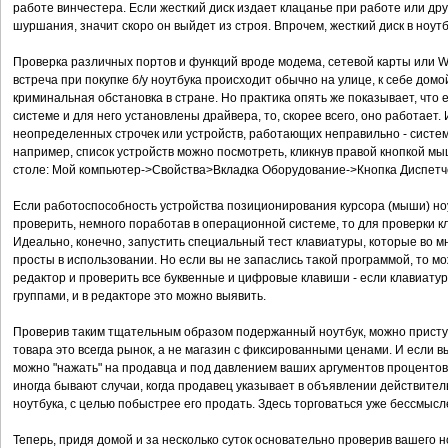
работе винчестера. Если жесткий диск издает клацанье при работе или дру
шуршания, значит скоро он выйдет из строя. Впрочем, жесткий диск в ноут
Проверка различных портов и функций вроде модема, сетевой карты или Wi
встреча при покупке б/у ноутбука происходит обычно на улице, к себе домо
криминальная обстановка в стране. Но практика опять же показывает, что
системе и для него установлены драйвера, то, скорее всего, оно работает. 
неопределенных строчек или устройств, работающих неправильно - система
например, список устройств можно посмотреть, кликнув правой кнопкой мы
столе: Мой компьютер->Свойства>Вкладка Оборудование->Кнопка Диспетч
Если работоспособность устройства позиционирования курсора (мыши) ноут
проверить, немного поработав в операционной системе, то для проверки 
Идеально, конечно, запустить специальный тест клавиатуры, которые во 
просты в использовании. Но если вы не запаслись такой программой, то м
редактор и проверить все буквенные и цифровые клавиши - если клавиату
группами, и в редакторе это можно выявить.
Проверив таким тщательным образом подержанный ноутбук, можно приступа
товара это всегда рынок, а не магазин с фиксированными ценами. И если 
можно "нажать" на продавца и под давлением ваших аргументов процентов 
иногда бывают случаи, когда продавец указывает в объявлении действите
ноутбука, с целью побыстрее его продать. Здесь торговаться уже бессмысл
Теперь, придя домой и за несколько суток основательно проверив вашего н