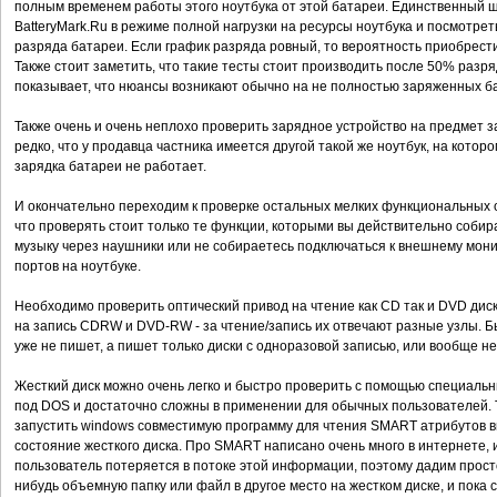
полным временем работы этого ноутбука от этой батареи. Единственный ш
BatteryMark.Ru в режиме полной нагрузки на ресурсы ноутбука и посмотрет
разряда батареи. Если график разряда ровный, то вероятность приобрести
Также стоит заметить, что такие тесты стоит производить после 50% разря
показывает, что нюансы возникают обычно на не полностью заряженных б
Также очень и очень неплохо проверить зарядное устройство на предмет з
редко, что у продавца частника имеется другой такой же ноутбук, на котор
зарядка батареи не работает.
И окончательно переходим к проверке остальных мелких функциональных о
что проверять стоит только те функции, которыми вы действительно собир
музыку через наушники или не собираетесь подключаться к внешнему монит
портов на ноутбуке.
Необходимо проверить оптический привод на чтение как CD так и DVD дисков
на запись CDRW и DVD-RW - за чтение/запись их отвечают разные узлы. Б
уже не пишет, а пишет только диски с одноразовой записью, или вообще н
Жесткий диск можно очень легко и быстро проверить с помощью специаль
под DOS и достаточно сложны в применении для обычных пользователей. Т
запустить windows совместимую программу для чтения SMART атрибутов в
состояние жесткого диска. Про SMART написано очень много в интернете, 
пользователь потеряется в потоке этой информации, поэтому дадим просто
нибудь объемную папку или файл в другое место на жестком диске, и пока 