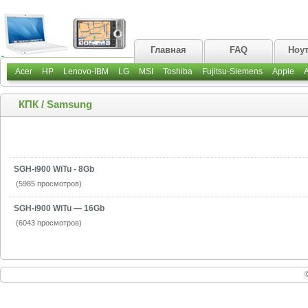
Главная
FAQ
Ноу
Acer
HP
Lenovo-IBM
LG
MSI
Toshiba
Fujitsu-Siemens
Apple
КПК
/
Samsung
SGH-i900 WiTu - 8Gb
(5985 просмотров)
SGH-i900 WiTu — 16Gb
(6043 просмотров)