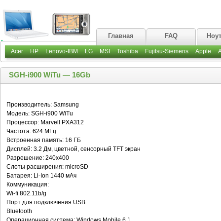
Главная
FAQ
Ноу
Acer
HP
Lenovo-IBM
LG
MSI
Toshiba
Fujitsu-Siemens
Apple
SGH-i900 WiTu — 16Gb
Производитель: Samsung
Модель: SGH-i900 WiTu
Процессор: Marvell PXA312
Частота: 624 МГц
Встроенная память: 16 ГБ
Дисплей: 3.2 Дм, цветной, сенсорный TFT экран
Разрешение: 240x400
Слоты расширения: microSD
Батарея: Li-Ion 1440 мАч
Коммуникация:
Wi-fi 802.11b/g
Порт для подключения USB
Bluetooth
Операционная система: Windows Mobile 6.1