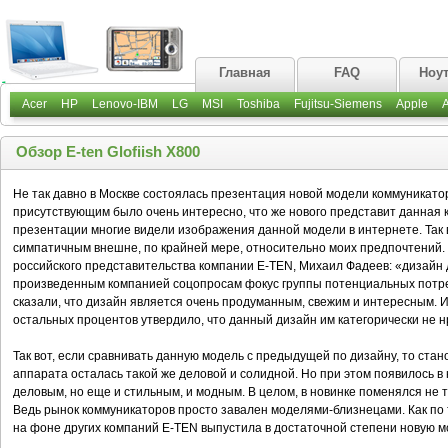
Главная
FAQ
Ноу
Acer
HP
Lenovo-IBM
LG
MSI
Toshiba
Fujitsu-Siemens
Apple
Обзор E-ten Glofiish X800
Не так давно в Москве состоялась презентация новой модели коммуникатора
присутствующим было очень интересно, что же нового представит данная 
презентации многие видели изображения данной модели в интернете. Так в
симпатичным внешне, по крайней мере, относительно моих предпочтений.
российского представительства компании E-TEN, Михаил Фадеев: «дизайн 
произведенным компанией соцопросам фокус группы потенциальных пот
сказали, что дизайн является очень продуманным, свежим и интересным. И 
остальных процентов утвердило, что данный дизайн им категорически не н
Так вот, если сравнивать данную модель с предыдущей по дизайну, то ста
аппарата осталась такой же деловой и солидной. Но при этом появилось в н
деловым, но еще и стильным, и модным. В целом, в новинке поменялся не т
Ведь рынок коммуникаторов просто завален моделями-близнецами. Как по те
на фоне других компаний E-TEN выпустила в достаточной степени новую м