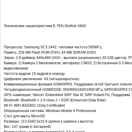
Технические характеристики E-TEN Glofiish X800
Процессор: Samsung SC3 2442, тактовая частота 500МГц
Память: 256 MB Flash ROM (ПЗУ), 64 MB SDRAM (ОЗУ)
Экран: 2.8 дюймов, 640х480 (VGA – высокое разрешение), 65,536 цветов, T
Камера: 1) Камера 2 Мегапикселя, автофокус CMOS; 2) Встроенная 0.3 Ме
видеозвонков)
Частота кадров: 15 кадров в секунду
Цифровое увеличение: 4X (четырехкратное)
Коммуникационные функции GSM/GPRS: Поддержка сетей третьего поколен
Четырехдиапазонный GSM/EDGE: 850/900/1800/1900 МГц; GPRS/EGPRS Class 
GPS–навигация: Чипсет Embedded SiRF Star III, SiRF Instant Fix, Поддержка
Bluetooth: Bluetooth v. 2.0 class 2 + EDR (Enhanced Data Rate)
Wi-Fi: WiFi IEEE802.11b/g Certificated
Операционная система: Windows Mobile 6 Professional
Слот для карты MicroSD
Размеры: 113.5x60.5x15.8 (длина x ширина x высота)
Вес: 147 грамм (с батареей)