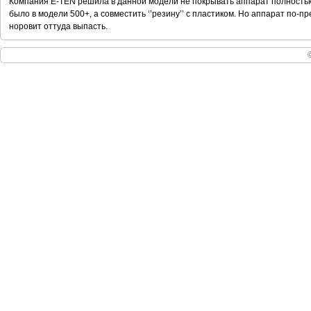
Компания E-TEN решила в данной модели не покрывать аппарат полностью п
было в модели 500+, а совместить ‘’резину’’ с пластиком. Но аппарат по-пр
норовит оттуда выпасть.