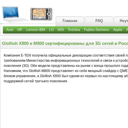
Главная
FAQ
Ноу
Acer
HP
Lenovo-IBM
LG
MSI
Toshiba
Fujitsu-Siemens
Apple
Glofiish X800 и M800 сертифицированы для 3G сетей в Рос
Компания E-TEN получила официальные декларации соответствия своей про
требованиям Министерства информационных технологий и связи к устройс
поколения (3G). Обе модели представлены на рынке с конца прошлого года
Напомним, что Glofiish M800 представляет из себя мощный слайдер с QW
блоком управления, а Glofiish X800 был одним из первых по-настоящему al
поддержкой сетей третьего поколения.