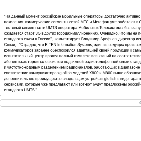
"На данный момент российские мобильные операторы достаточно активно 
поколения: коммерческие сегменты сетей МТС и Мегафон уже работают в С
тестовый сегмент сети UMTS оператора МобильныеТелесистемы был запуще
ожидается старт 3G в других городах-миллионниках. Очевидно, что мы на п
стандарта связи в России",- комментирует Владимир Арефьев, директор и
Связи, - "Отрадно, что E-TEN Information Systems, один из ведущих произв
коммуникаторов заранее обеспокоился адаптацией своей продукции к са
испытательный центр провел полный комплекс испытаний на соответстви
абонентских терминалов систем подвижной радиотелефонной связи стан
и частотно-кодовым разделением радиоканалов, работающих в диапазоне 
соответствие коммуникаторов glofiish моделей X800 и М800 выше обозначе
дополнительное преимущество владельцам устройств glofiish в виде гара
сервисами, которые уже предлагают или вот-вот будут предложены росси
стандарта UMTS."