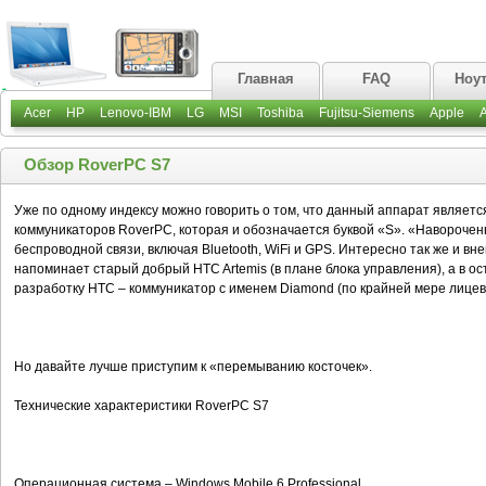
Главная
FAQ
Ноу
Acer
HP
Lenovo-IBM
LG
MSI
Toshiba
Fujitsu-Siemens
Apple
Обзор RoverPC S7
Уже по одному индексу можно говорить о том, что данный аппарат являе
коммуникаторов RoverPC, которая и обозначается буквой «S». «Наворочен
беспроводной связи, включая Bluetooth, WiFi и GPS. Интересно так же и в
напоминает старый добрый HTC Artemis (в плане блока управления), а в о
разработку HTC – коммуникатор с именем Diamond (по крайней мере лицев
Но давайте лучше приступим к «перемыванию косточек».
Технические характеристики RoverPC S7
Операционная система – Windows Mobile 6 Professional