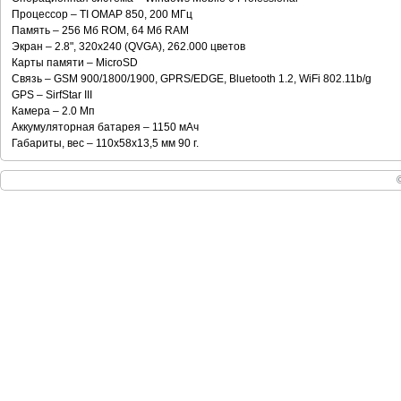
Процессор – TI OMAP 850, 200 MГц
Память – 256 Мб ROM, 64 Мб RAM
Экран – 2.8", 320x240 (QVGA), 262.000 цветов
Карты памяти – MicroSD
Связь – GSM 900/1800/1900, GPRS/EDGE, Bluetooth 1.2, WiFi 802.11b/g
GPS – SirfStar III
Камера – 2.0 Мп
Аккумуляторная батарея – 1150 мАч
Габариты, вес – 110х58х13,5 мм 90 г.