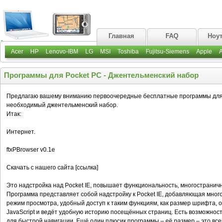
Главная
FAQ
Ноу
Acer
HP
Lenovo-IBM
LG
MSI
Toshiba
Fujitsu-Siemens
Apple
Программы для Pocket PC - Джентельменский набор
Предлагаю вашему вниманию первоочередные бесплатные программы для ус
необходимый джентельменский набор.
Итак:
Интернет.
ftxPBrowser v0.1e
Скачать с нашего сайта [ссылка]
Это надстройка над Pocket IE, повышает функциональность, многостраничн
Программа представляет собой надстройку к Pocket IE, добавляющая мног
режим просмотра, удобный доступ к таким функциям, как размер шрифта, 
JavaScript и ведёт удобную историю посещённых страниц. Есть возможнос
для быстрой навигации. Ещё один плюсик программы – её размер – это всег