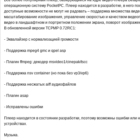
Всё более популярный плеер, базирующийся на ядре видео-плеера Betapla
операционную систему PocketPC. Плеер находится в разработке, в него п
доступные возможности не могут не радовать – поддержка множества виде
масштабирование изображения, управление скоростью и качеством видео
видео в ландшафтном и портретном положении экрана, поворот изображе
В обновленной версии TCPMP 0.72RC1:
- Эквалайзер с нормализацией громкости
- Поддержка mpeg4 gmc и qpel asp
- Плагин ffmpeg: декодер msvideo1/cinepak/tscc
- Поддержка nsv container (но пока без vp3/vp6)
- Поддержка несжатых aiff аудиофайлов
- Плагин asap
- Исправлены ошибки
Плеер находится в состоянии разработки, поэтому возможны ошибки или 
устройствах.
Музыка.