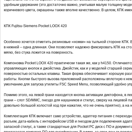
удобным удержание (это достаточно важно, учитывая малую толщину модел
коричневого цвета, окрашены также вполне качественно. В целом, КПК име
КПК Fujitsu-Siemens Pocket LOOX 420
Особенно хочется отметить резиновые «ножки» на тыльной стороне КПК. В 
в нижней – одна длинная. Они позволяют надежно фиксировать КПК на стол
мягко, без стука ложится на поверхность.
Компоновка Pocket LOOX 420 практически такая же, как у h4150. Отличаю
управляющих кнопок и джойстика. Джойстик, как и у моделей старшей сери
поверхностью остальных клавиш. Такая форма обеспечивает хорошую разл
работы. Кнопки быстрого вызова приложений расположены вплотную к нем
умолчанию для запуска утилиты FSC Speed Menu, позволяющей удобно упр
Помимо этого, на левой грани находится кнопка активации диктофона, в ле
грани – слот SD/MMC, гнездо для наушников и стилус, сверху на лицевой п
довольно большой холостой ход при нажатии, что не очень приятно), а н
Комплектация КПК включает само устройство, адаптер питания с переход
разъем, дата-кабель с интерфейсом USB и гнездом для подключения адапт
запасной стилус, а также стандартные для Pocket PC диск с ПО и документа