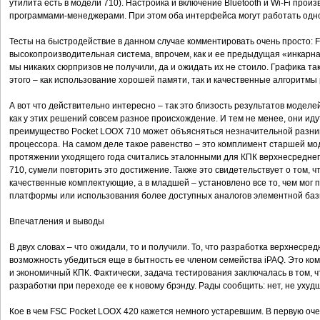
утилита есть в модели 710). Настройка и включение Bluetooth и Wi-Fi про
программами-менеджерами. При этом оба интерфейса могут работать одн
Тесты на быстродействие в данном случае комментировать очень просто: 
высокопроизводительная система, впрочем, как и ее предыдущая «инкарна
мы никаких сюрпризов не получили, да и ожидать их не стоило. Графика т
этого – как использование хорошей памяти, так и качественные алгоритмы
А вот что действительно интересно – так это близость результатов моделей
как у этих решений совсем разное происхождение. И тем не менее, они ид
преимущество Pocket LOOX 710 может объясняться незначительной разниц
процессора. На самом деле такое равенство – это комплимент старшей мо
протяжении уходящего года считались эталонными для КПК верхнесредне
710, сумели повторить это достижение. Также это свидетельствует о том, 
качественные комплектующие, а в младшей – установлено все то, чем мог 
платформы или использования более доступных аналогов элементной базы
Впечатления и выводы
В двух словах – что ожидали, то и получили. То, что разработка верхнесре
возможность убедиться еще в бытность ее членом семейства iPAQ. Это к
и экономичный КПК. Фактически, задача тестирования заключалась в том, ч
разработки при переходе ее к новому брэнду. Рады сообщить: нет, не ухуд
Кое в чем FSC Pocket LOOX 420 кажется немного устаревшим. В первую оче