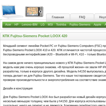
Главная
FAQ
Ноу
Acer
HP
Lenovo-IBM
LG
MSI
Toshiba
Fujitsu-Siemens
Apple
КПК Fujitsu-Siemens Pocket LOOX 420
Младший сегмент линейки Pocket PC от Fujitsu-Siemens Computers (FSC) п
Fujitsu-Siemens Pocket LOOX 410 и 420. КПК отличаются частотой процессор
беспроводными интерфейсами (420 – Bluetooth и Wi-Fi, 410 – только Bluet
На самом деле ничего принципиально нового у КПК Fujitsu-Siemens Pocket 
модель нам уже очень хорошо знакома. «В прошлой жизни» ее звали HP iPA
разработка, только в корпусе другого дизайна. Модель h4150 выпускалась
теперь делает ее для Fujitsu-Siemens. Так что наше тестирование сводится
проверке производительности и энергопотребления на соответствие знам
Дизайн и конструкция
Для Fujitsu-Siemens Pocket LOOX 4хх был разработан новый дизайн корпу
несколько меньшую толщину, чем была у h4150. Для корпуса использованы
тщательно: ничто не скрипит и не движется. Боковинки серебристого цвет