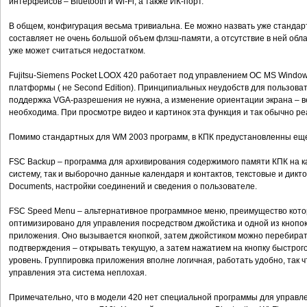
интерфейсов – Bluetooth и Wi-Fi, а также ИК-порт.
В общем, конфигурация весьма тривиальна. Ее можно назвать уже стандар
составляет не очень большой объем флэш-памяти, а отсутствие в ней обл
уже может считаться недостатком.
Fujitsu-Siemens Pocket LOOX 420 работает под управлением ОС MS Window
платформы ( не Second Edition). Принципиальных неудобств для пользовате
поддержка VGA-разрешения не нужна, а изменение ориентации экрана – в
необходима. При просмотре видео и картинок эта функция и так обычно р
Помимо стандартных для WM 2003 программ, в КПК предустановленны ещ
FSC Backup – программа для архивирования содержимого памяти КПК на ка
систему, так и выборочно данные календаря и контактов, текстовые и дик
Documents, настройки соединений и сведения о пользователе.
FSC Speed Menu – альтернативное программное меню, преимущество которо
оптимизировано для управления посредством джойстика и одной из кнопок 
приложения. Оно вызывается кнопкой, затем джойстиком можно перебират
подтверждения – открывать текущую, а затем нажатием на кнопку быстро
уровень. Группировка приложения вполне логичная, работать удобно, так ч
управления эта система неплохая.
Примечательно, что в модели 420 нет специальной программы для управ