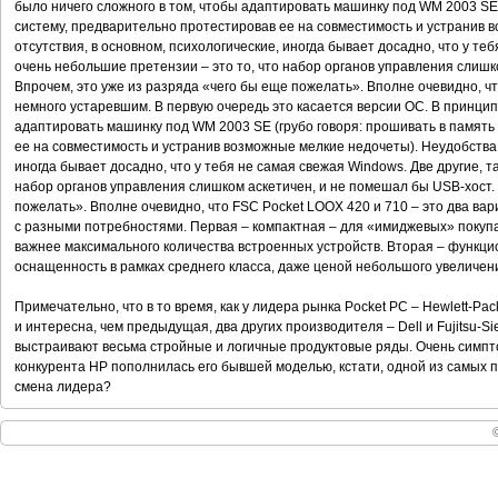
было ничего сложного в том, чтобы адаптировать машинку под WM 2003 SE 
систему, предварительно протестировав ее на совместимость и устранив 
отсутствия, в основном, психологические, иногда бывает досадно, что у те
очень небольшие претензии – это то, что набор органов управления слишк
Впрочем, это уже из разряда «чего бы еще пожелать». Вполне очевидно, ч
немного устаревшим. В первую очередь это касается версии ОС. В принципе
адаптировать машинку под WM 2003 SE (грубо говоря: прошивать в память
ее на совместимость и устранив возможные мелкие недочеты). Неудобства о
иногда бывает досадно, что у тебя не самая свежая Windows. Две другие, т
набор органов управления слишком аскетичен, и не помешал бы USB-хост. 
пожелать». Вполне очевидно, что FSC Pocket LOOX 420 и 710 – это два ва
с разными потребностями. Первая – компактная – для «имиджевых» покупа
важнее максимального количества встроенных устройств. Вторая – функци
оснащенность в рамках среднего класса, даже ценой небольшого увеличени
Примечательно, что в то время, как у лидера рынка Pocket PC – Hewlett-Pac
и интересна, чем предыдущая, два других производителя – Dell и Fujitsu-
выстраивают весьма стройные и логичные продуктовые ряды. Очень симпто
конкурента HP пополнилась его бывшей моделью, кстати, одной из самых 
смена лидера?