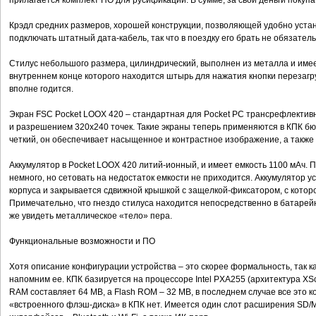
прилагается комплект ПО для русификации. В сумме, за свои деньги покупа
Крэдл средних размеров, хорошей конструкции, позволяющей удобно уста
подключать штатный дата-кабель, так что в поездку его брать не обязатель
Стилус небольшого размера, цилиндрический, выполнен из металла и им
внутреннем конце которого находится штырь для нажатия кнопки перезагр
вполне годится.
Экран FSC Pocket LOOX 420 – стандартная для Pocket PC трансрефлектив
и разрешением 320х240 точек. Такие экраны теперь применяются в КПК бюд
четкий, он обеспечивает насыщенное и контрастное изображение, а также
Аккумулятор в Pocket LOOX 420 литий-ионный, и имеет емкость 1100 мАч.
немного, но сетовать на недостаток емкости не приходится. Аккумулятор 
корпуса и закрывается сдвижной крышкой с защелкой-фиксатором, с котор
Примечательно, что гнездо стилуса находится непосредственно в батарейн
же увидеть металлическое «тело» пера.
Функциональные возможности и ПО
Хотя описание конфигурации устройства – это скорее формальность, так ка
напомним ее. КПК базируется на процессоре Intel PXA255 (архитектура XS
RAM составляет 64 MB, а Flash ROM – 32 MB, в последнем случае все это к
«встроенного флэш-диска» в КПК нет. Имеется один слот расширения SD/