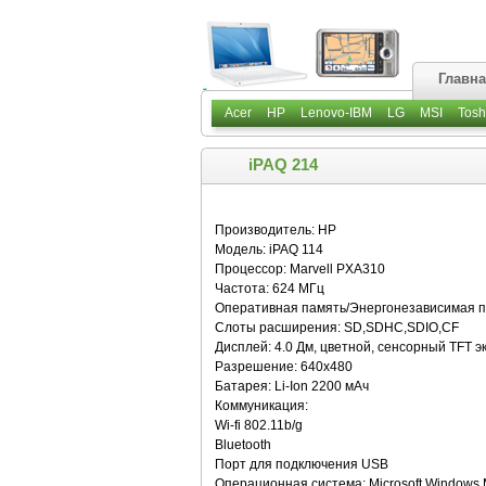
Главн
Acer
HP
Lenovo-IBM
LG
MSI
Tosh
iPAQ 214
Производитель: HP
Модель: iPAQ 114
Процессор: Marvell PXA310
Частота: 624 МГц
Оперативная память/Энергонезависимая п
Слоты расширения: SD,SDHC,SDIO,CF
Дисплей: 4.0 Дм, цветной, сенсорный TFT э
Разрешение: 640x480
Батарея: Li-Ion 2200 мАч
Коммуникация:
Wi-fi 802.11b/g
Bluetooth
Порт для подключения USB
Операционная система: Microsoft Windows M