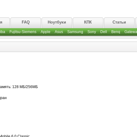
ая
FAQ
Ноутбуки
КПК
Статьи
iba
Fujitsu-Siemens
Apple
Asus
Samsung
Sony
Dell
Benq
Gatewa
амять: 128 МБ/256МБ
кран
obile 6.0 Classic