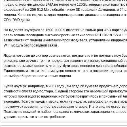
правило, жестким диском SATA не менее чем 120Gb, оперативной памятью
видеокартой на 256-512 Mb с обработчиком 3D графики и Двуядерным 64 
модели. Конечно же, что каждая модель ценового диапазона оснащена о
CD и DVD диски.
На моделях ноутбуков за 1500-2000 $ имеется не только ряд USB-портов д
реализованы последние высокоскоростные технологии PCI EXPRESS и IEEE
зависимости от модели и компании-производителя, установлены инфракрасн
WiFi модуль беспроводной связи .
Людям, которые до сих пор сомневаются, покупать или не покупать ноутбук
внимательно изучить то, что предлагает нашему вниманию сегодняшний р
возможность сами оценить, что ноутбуки этого ценового диапазона облада
Единственным в этом плане минусом является то, что компании-лидеры в 
на выбор общественности новые модели.
Купив ноутбук, например, в 2007 году , вы вряд ли сумеете продать его до
стоимости спустя год-полтора. С одной стороны это небольшой промежуток
которых производство надежных ноутбуков превратилось в прибыльный б
ежегодно. Поэтому каждый месяц, если не неделю, выпускаются новые мо
промежуток времени полностью затмевают старые. И это вполне естественно
Поэтому не покупайте набор последних технических характеристик, а прос
удовлетворить все ваши потребности.