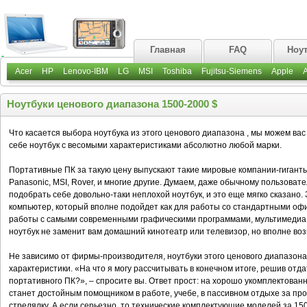
Главная
FAQ
Ноу
Acer
HP
Lenovo-IBM
LG
MSI
Toshiba
Fujitsu-Siemens
Apple
Ноутбуки ценового диапазона 1500-2000 $
Что касается выбора ноутбука из этого ценового диапазона , мы можем вас
себе ноутбук с весомыми характеристиками абсолютно любой марки.
Портативные ПК за такую цену выпускают такие мировые компании-гиганты ка
Panasonic, MSI, Rover, и многие другие. Думаем, даже обычному пользоват
подобрать себе довольно-таки неплохой ноутбук, и это еще мягко сказано
компьютер, который вполне подойдет как для работы со стандартными оф
работы с самыми современными графическими программами, мультимедиа и
ноутбук не заменит вам домашний кинотеатр или телевизор, но вполне во
Не зависимо от фирмы-производителя, ноутбуки этого ценового диапазон
характеристики. «На что я могу рассчитывать в конечном итоге, решив от
портативного ПК?», – спросите вы. Ответ прост: на хорошо укомплектован
станет достойным помощником в работе, учебе, в пассивном отдыхе за п
стрелялку. А если серьезно, то технические комплектующие моделей за 1