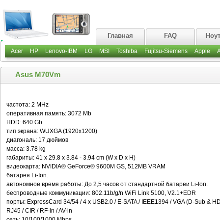
Главная
FAQ
Ноу
Acer
HP
Lenovo-IBM
LG
MSI
Toshiba
Fujitsu-Siemens
Apple
Asus M70Vm
частота: 2 MHz
оперативная память: 3072 Mb
HDD: 640 Gb
тип экрана: WUXGA (1920x1200)
диагональ: 17 дюймов
масса: 3.78 kg
габариты: 41 x 29.8 x 3.84 - 3.94 cm (W x D x H)
видеокарта: NVIDIA® GeForce® 9600M GS, 512MB VRAM
батарея Li-Ion.
автономное время работы: До 2,5 часов от стандартной батареи Li-Ion.
беспроводные коммуникации: 802.11b/g/n WiFi Link 5100, V2.1+EDR
порты: ExpressCard 34/54 / 4 x USB2.0 / E-SATA / IEEE1394 / VGA (D-Sub & HDM
RJ45 / CIR / RF-in / AV-in
сеть: 10/100/1000 Mbps