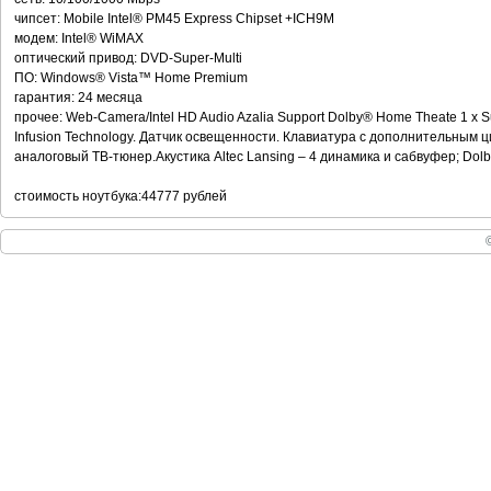
чипсет: Mobile Intel® PM45 Express Chipset +ICH9M
модем: Intel® WiMAX
оптический привод: DVD-Super-Multi
ПО: Windows® Vista™ Home Premium
гарантия: 24 месяца
прочее: Web-Camera/Intel HD Audio Azalia Support Dolby® Home Theate 1 x
Infusion Technology. Датчик освещенности. Клавиатура с дополнительным
аналоговый ТВ-тюнер.Акустика Altec Lansing – 4 динамика и сабвуфер; Dolb
стоимость ноутбука:44777 рублей