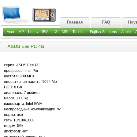
Главная
FAQ
Ноу
Acer
HP
Lenovo-IBM
LG
MSI
Toshiba
Fujitsu-Siemens
Apple
ASUS Eee PC 4G
серия: ASUS Eee PC
процессор: Intel Pm
частота: 900 MHz
оперативная память: 1024 Mb
HDD: 8 Gb
диагональ: 7 дюймов
масса: 1.00 kg
видеокарта: Intel GMA
беспроводные коммуникации: WiFi
порты: usb
сеть: 10/100/1000
модем: 56k
дисковод: нет
оптический привод: нет